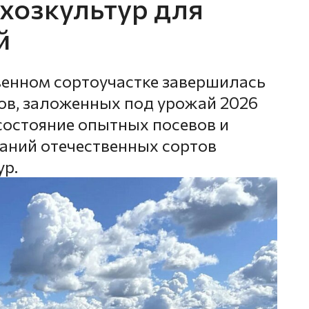
ьхозкультур для
й
енном сортоучастке завершилась
ов, заложенных под урожай 2026
состояние опытных посевов и
аний отечественных сортов
ур.