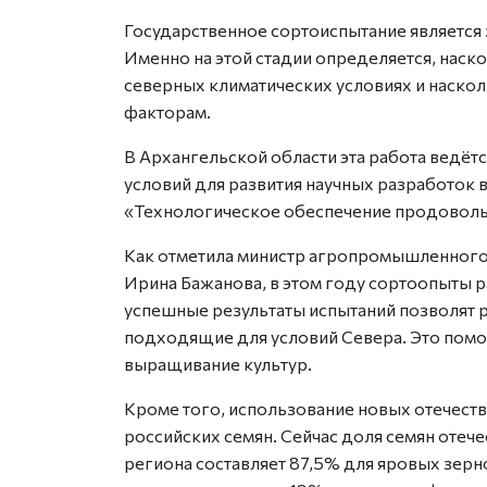
Государственное сортоиспытание являетс
Именно на этой стадии определяется, наск
северных климатических условиях и наско
факторам.
В Архангельской области эта работа ведёт
условий для развития научных разработок 
«Технологическое обеспечение продоволь
Как отметила министр агропромышленного 
Ирина Бажанова, в этом году сортоопыты р
успешные результаты испытаний позволят 
подходящие для условий Севера. Это помож
выращивание культур.
Кроме того, использование новых отечест
российских семян. Сейчас доля семян отеч
региона составляет 87,5% для яровых зерн