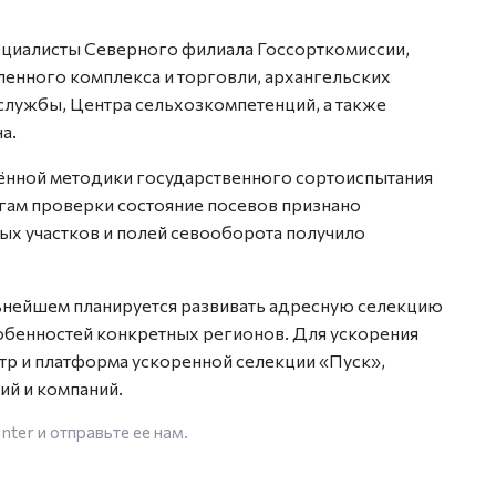
ециалисты Северного филиала Госсорткомиссии,
енного комплекса и торговли, архангельских
лужбы, Центра сельхозкомпетенций, а также
а.
нной методики государственного сортоиспытания
огам проверки состояние посевов признано
х участков и полей севооборота получило
льнейшем планируется развивать адресную селекцию
собенностей конкретных регионов. Для ускорения
тр и платформа ускоренной селекции «Пуск»,
ий и компаний.
enter
и отправьте ее нам.