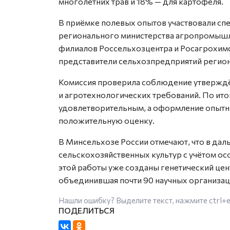
многолетних трав и 18% — для картофеля.
В приёмке полевых опытов участвовали сп
регионального министерства агропромышл
филиалов Россельхозцентра и Росагрохимс
представители сельхозпредприятий регион
Комиссия проверила соблюдение утверждё
и агротехнологических требований. По ит
удовлетворительным, а оформление опытны
положительную оценку.
В Минсельхозе России отмечают, что в да
сельскохозяйственных культур с учётом о
этой работы уже созданы генетический цен
объединившая почти 90 научных организац
Нашли ошибку? Выделите текст, нажмите
ctrl+