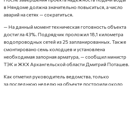
в Няндоме должна значительно повыситься, а число
аварий на сетях — сократиться.
— На данный момент техническая готовность объекта
достигла 43%. Подрядчик проложил 18,1 километра
водопроводных сетей из 25 запланированных. Также
смонтировано семь колодцев и установлена
необходимая запорная арматура, — сообщил министр
ТЭК и ЖКХ Архангельской области Дмитрий Поташев.
Как отметил руководитель ведомства, только
за последнюю неделю на объекте построили около
430 метров трубопровода. Сейчас работы ведутся
на улице Свободы — здесь прокладка сетей
выполняется открытым способом.
Параллельно началась подготовка площадки, где
в дальнейшем разместятся новые водопроводные
очистные сооружения.