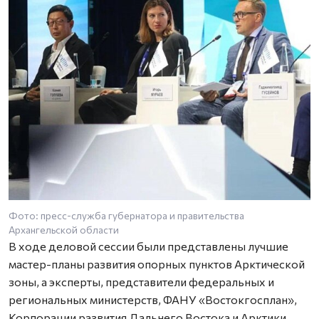
Фото: пресс-служба губернатора и правительства
Ф
Архангельской области
А
В ходе деловой сессии были представлены лучшие
мастер-планы развития опорных пунктов Арктической
зоны, а эксперты, представители федеральных и
региональных министерств, ФАНУ «Востокгосплан»,
Корпорации развития Дальнего Востока и Арктики