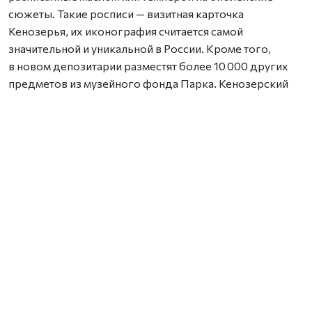
сюжеты. Такие росписи — визитная карточка
Кенозерья, их иконография считается самой
значительной и уникальной в России. Кроме того,
в новом депозитарии разместят более 10 000 других
предметов из музейного фонда Парка. Кенозерский
национальный парк — единственная особо охраняемая
природная территория в стране, обладающая столь
богатым музейным собранием.
Проект здания разработала «Студия 44» под
руководством народного архитектора России Никиты
Явейна. Застройщиком выступит компания
«ПромМонтажСтрой». Архитекторы столкнулись
с непростой задачей: создать современное
фондохранилище с климат-контролем и системами
безопасности, которое при этом органично впишется
в традиционный северный ландшафт. Бетонный каркас
здания снаружи обшивают деревом — это отсылка