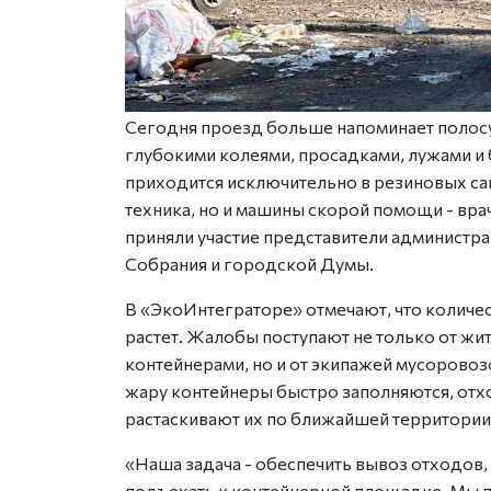
Сегодня проезд больше напоминает полосу 
глубокими колеями, просадками, лужами и 
приходится исключительно в резиновых сап
техника, но и машины скорой помощи - вр
приняли участие представители администра
Собрания и городской Думы.
В «ЭкоИнтеграторе» отмечают, что количе
растет. Жалобы поступают не только от ж
контейнерами, но и от экипажей мусоровоз
жару контейнеры быстро заполняются, отхо
растаскивают их по ближайшей территории
«Наша задача - обеспечить вывоз отходов
подъехать к контейнерной площадке. Мы 