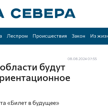
а
Леспром
Происшествия
Закон
Из жиз
08.08.2024 07:55
области будут
ориентационное
та «Билет в будущее»