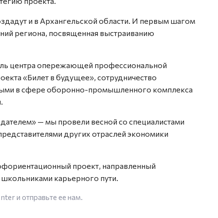
атегию проекта.
оздадут и в Архангельской области. И первым шагом
аний региона, посвященная выстраиванию
тель центра опережающей профессиональной
оекта «Билет в будущее», сотрудничество
ятыми в сфере оборонно-промышленного комплекса
.
дателем» — мы провели весной со специалистами
представителями других отраслей экономики
рофориентационный проект, направленный
р школьниками карьерного пути.
enter
и отправьте ее нам.