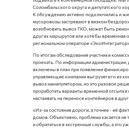
Соломбальского округа и депутатского кор
К обсуждению активно подключились и жит
мусоровозы застревают в вязком бездоро
возобновить вывоз ТКО, может быть ремон
других маршрутов или хотя бы временная о
региональном операторе «ЭкоИнтегратор»
По итогам обследования участники комисс
проехать. По информации администрации, 
включены в план при появлении финансиро
управляющие компании выгрузят его из ко
вывоз манипулятором, но это разовое реше
проработать варианты временной отсыпки я
настаивать на переносе контейнеров в друг
«Из-за состояния дороги, а точнее - её фа
домов. Объективно, проблема касается не 
и обратиться в экстренные службы, а это у