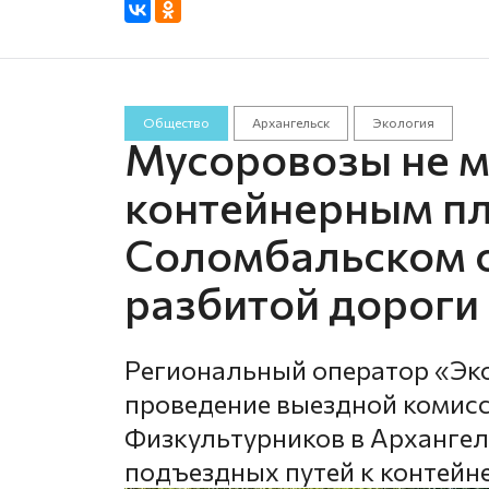
Общество
Архангельск
Экология
Мусоровозы не мо
контейнерным п
Соломбальском о
разбитой дороги
Региональный оператор «Эк
проведение выездной комисс
Физкультурников в Архангель
подъездных путей к контей