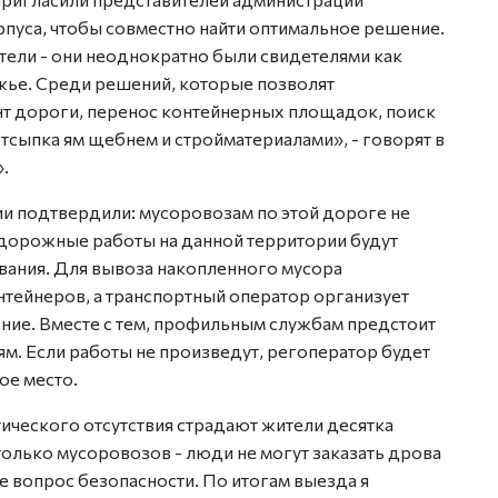
пуса, чтобы совместно найти оптимальное решение.
ели - они неоднократно были свидетелями как
жье. Среди решений, которые позволят
т дороги, перенос контейнерных площадок, поиск
тсыпка ям щебнем и стройматериалами», - говорят в
.
ии подтвердили: мусоровозам по этой дороге не
дорожные работы на данной территории будут
вания. Для вывоза накопленного мусора
нтейнеров, а транспортный оператор организует
ние. Вместе с тем, профильным службам предстоит
м. Если работы не произведут, регоператор будет
ое место.
ктического отсутствия страдают жители десятка
только мусоровозов - люди не могут заказать дрова
же вопрос безопасности. По итогам выезда я