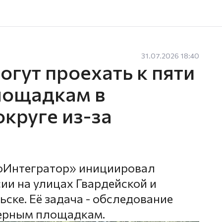
31.07.2026 18:40
гут проехать к пяти
лощадкам в
круге из-за
оИнтегратор» инициировал
ии на улицах Гвардейской и
ске. Её задача - обследование
нерным площадкам.