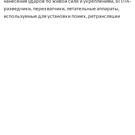
нанесения ударов по живой силе и укреплениям, БПЛА-
разведчики, перехватчики, летательные аппараты,
используемые для установки помех, ретрансляции
сигнала, а также дроны-обманки, задача которых —
перегрузка, отвлечение внимания сил ПВО, — пояснил
Владимир Кипаев.
По его словам, среди аппаратов будут как те, что
используются уже долгое время, так и новинки,
недавно доставленные с линии боевого
соприкосновения.
Для посетителей также подготовлена интерактивная
часть. Каждый желающий сможет примерить полный
комплект экипировки бойца: бронезащиту, каску,
разгрузку со средствами оказания первой помощи,
рожками для автомата и другими боеприпасами,
а также тактический рюкзак. Организаторы отмечают,
что это позволит лично оценить, какой силой должен