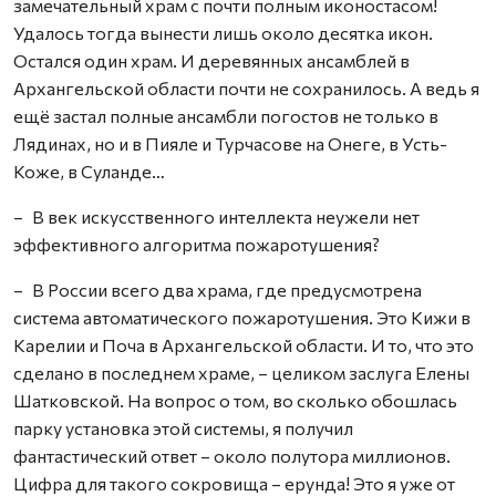
замечательный храм с почти полным иконостасом!
Удалось тогда вынести лишь около десятка икон.
Остался один храм. И деревянных ансамблей в
Архангельской области почти не сохранилось. А ведь я
ещё застал полные ансамбли погостов не только в
Лядинах, но и в Пияле и Турчасове на Онеге, в Усть-
Коже, в Суланде…
– В век искусственного интеллекта неужели нет
эффективного алгоритма пожаротушения?
– В России всего два храма, где предусмотрена
система автоматического пожаротушения. Это Кижи в
Карелии и Поча в Архангельской области. И то, что это
сделано в последнем храме, – целиком заслуга Елены
Шатковской. На вопрос о том, во сколько обошлась
парку установка этой системы, я получил
фантастический ответ – около полутора миллионов.
Цифра для такого сокровища – ерунда! Это я уже от