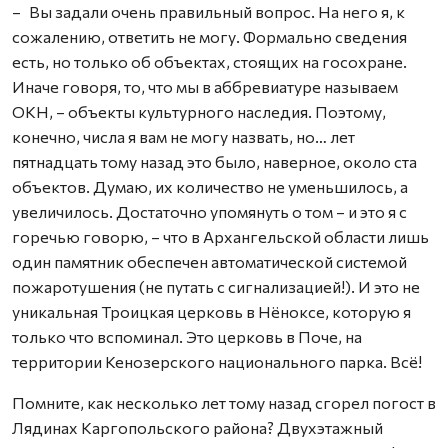
– Вы задали очень правильный вопрос. На него я, к
сожалению, ответить не могу. Формально сведения
есть, но только об объектах, стоящих на госохране.
Иначе говоря, то, что мы в аббревиатуре называем
ОКН, – объекты культурного наследия. Поэтому,
конечно, числа я вам не могу назвать, но… лет
пятнадцать тому назад это было, наверное, около ста
объектов. Думаю, их количество не уменьшилось, а
увеличилось. Достаточно упомянуть о том – и это я с
горечью говорю, – что в Архангельской области лишь
один памятник обеспечен автоматической системой
пожаротушения (не путать с сигнализацией!). И это не
уникальная Троицкая церковь в Нёноксе, которую я
только что вспоминал. Это церковь в Поче, на
территории Кенозерского национального парка. Всё!
Помните, как несколько лет тому назад сгорел погост в
Лядинах Каргопольского района? Двухэтажный