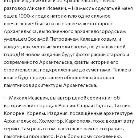
второе издание книги об Архангельске, – начал
разговор Михаил Исаевич. – На мысль сделать её меня
ещё в 1990‑х годах натолкнуло одно сильное
впечатление: был я на выставке макета старого
Архангельска, выполненного архангелогородским
умельцем Зосимой Петровичем Калашниковым, и
увидел, как местные жители спорят, не узнавая свой
город! В новом издании будут фотографии старого и
современного Архангельска, факты истории его
строительства, подкреплённые документами. Также в
книге будет представлен обновлённый каталог
памятников архитектуры Архангельска.
– Михаил Исаевич, вы автор целой серии книг об
исторических городах России: Старая Ладога, Тихвин,
Копорье, Корелы. Издания, посвящённые архитектуре
Архангельска, Холмогор, Каргополя, тоже входят в эту
серию. Там речь о том, насколько важно сохранить
памятники прошлого. Но к большому сожалению,