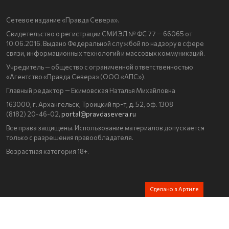
Сетевое издание «Правда Севера».
Свидетельство о регистрации СМИ ЭЛ № ФС 77 — 66065 от
10.06.2016. Выдано Федеральной службой по надзору в сфере
связи, информационных технологий и массовых коммуникаций.
Учредитель — общество с ограниченной ответственностью
«Агентство «Правда Севера» (ООО «АПС»).
Главный редактор — Екимовская Наталья Михайловна
163000, г. Архангельск, Троицкий пр-т, д. 52, оф. 1308
(8182) 20-46-02,
portal@pravdasevera.ru
Все права защищены. Использование материалов допускается
только с разрешения правообладателя.
Возрастная категория 18+.
Сделано в Артиле