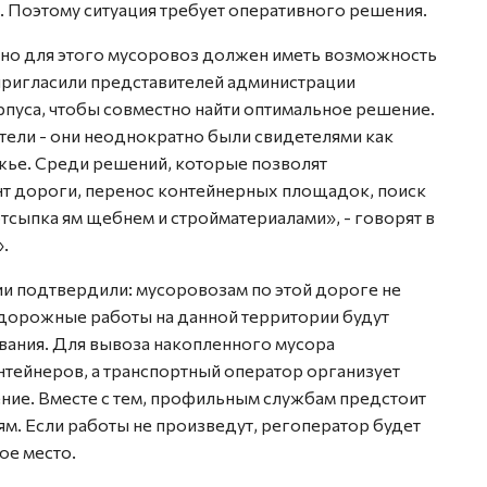
. Поэтому ситуация требует оперативного решения.
, но для этого мусоровоз должен иметь возможность
пригласили представителей администрации
пуса, чтобы совместно найти оптимальное решение.
ели - они неоднократно были свидетелями как
жье. Среди решений, которые позволят
т дороги, перенос контейнерных площадок, поиск
тсыпка ям щебнем и стройматериалами», - говорят в
.
ии подтвердили: мусоровозам по этой дороге не
дорожные работы на данной территории будут
вания. Для вывоза накопленного мусора
нтейнеров, а транспортный оператор организует
ние. Вместе с тем, профильным службам предстоит
м. Если работы не произведут, регоператор будет
ое место.