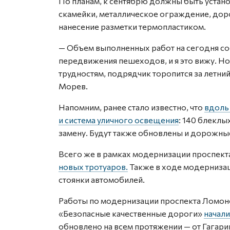
По планам, к сентябрю должны быть устан
скамейки, металлическое ограждение, дор
нанесение разметки термопластиком.
— Объем выполненных работ на сегодня сос
передвижения пешеходов, и я это вижу. Н
трудностям, подрядчик торопится за летни
Морев.
Напомним, ранее стало известно, что
вдоль
и система уличного освещения
: 140 блеклы
замену. Будут также обновлены и дорожные
Всего же в рамках модернизации проспек
новых тротуаров.
Также в ходе модернизац
стоянки автомобилей.
Работы по модернизации проспекта Ломоно
«Безопасные качественные дороги»
начали
обновлено на всем протяжении — от Гагари