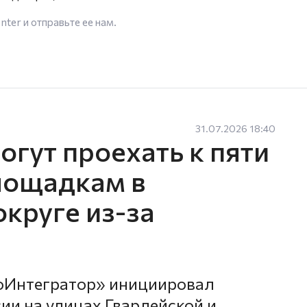
enter
и отправьте ее нам.
31.07.2026 18:40
гут проехать к пяти
лощадкам в
круге из-за
оИнтегратор» инициировал
ии на улицах Гвардейской и