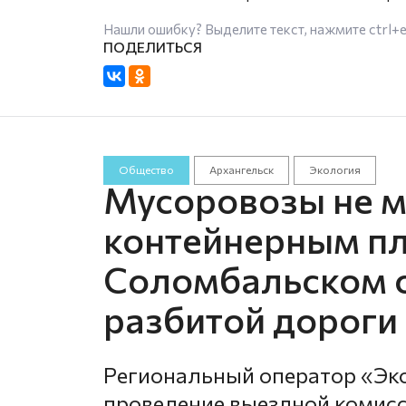
Нашли ошибку? Выделите текст, нажмите
ctrl+
Общество
Архангельск
Экология
Мусоровозы не мо
контейнерным п
Соломбальском о
разбитой дороги
Региональный оператор «Эк
проведение выездной комисс