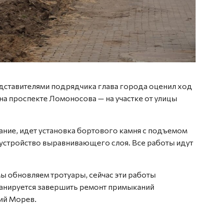
Фото: 
дставителями подрядчика глава города оценил ход
а проспекте Ломоносова — на участке от улицы
ание, идет установка бортового камня с подъемом
устройство выравнивающего слоя. Все работы идут
ы обновляем тротуары, сейчас эти работы
планируется завершить ремонт примыканий
ий Морев.