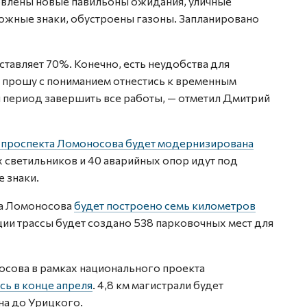
овлены новые павильоны ожидания, уличные
ожные знаки, обустроены газоны. Запланировано
тавляет 70%. Конечно, есть неудобства для
о прошу с пониманием отнестись к временным
й период завершить все работы, — отметил Дмитрий
 проспекта Ломоносова будет модернизирована
х светильников и 40 аварийных опор идут под
 знаки.
та Ломоносова
будет построено семь километров
ии трассы будет создано 538 парковочных мест для
сова в рамках национального проекта
сь в конце апреля
. 4,8 км магистрали будет
на до Урицкого.