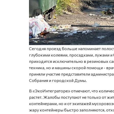
Сегодня проезд больше напоминает полосу 
глубокими колеями, просадками, лужами и 
приходится исключительно в резиновых сап
техника, но и машины скорой помощи - вр
приняли участие представители администра
Собрания и городской Думы.
В «ЭкоИнтеграторе» отмечают, что количе
растет. Жалобы поступают не только от ж
контейнерами, но и от экипажей мусоровоз
жару контейнеры быстро заполняются, отхо