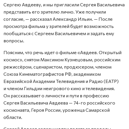
Сергею Авдееву, и мы пригласили Сергея Васильевича
представить его зрителю лично. Уже получили
согласие, — рассказал Александр Ильин. — После
просмотра фильма у зрителей будет возможность
пообщаться с Сергеем Васильевичем и задать ему
вопросы.
Поясним, что речь идет о фильме «Авдеев. Открытый
космос», снятом Максимом Кузнецовым, российским
режиссёром, сценаристом, продюсером, членом
Союза Кинематографистов РФ, академиком
Евразийской Академии Телевидения и Радио (ЕАТР)
и членом Гильдии неигрового кино и телевидения.
Он рассказывает о личности и пути в профессию
Сергея Васильевича Авдеева — 74-го российского
космонавта, Героя России, уроженца Самарской
области.
Сергей Авдеев совершил три полета за пределы