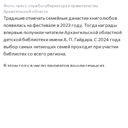
Фото: пресс-служба губернатора и правительства
Архангельской области
Традиция отмечать семейные династии книголюбов
появилась на фестивале в 2023 году. Тогда награды
впервые получили читатели Архангельской областной
детской библиотеки имени А. П. Гайдара. С 2024 года
выбор самых читающих семей проходит при участии
библиотек со всего региона.
В этом году в число лауреатов вошли семьи из
Архангельска, Новодвинска, Вельска, Холмогорского,
Пинежского, Котласского и Мезенского округов.
Награды им вручила заместитель министра культуры и
туризма Архангельской области Анна Фофанова.
Обращаясь к участникам церемонии, замминистра
подчеркнула важную роль семьи в формировании
личности человека и отметила, что именно родители
становятся первыми наставниками для детей.