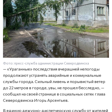
Фото: пресс-служба администрации Северодвинска
Ф
— «Ураганные» последствия вчерашней непогоды
продолжают устранять аварийные и коммунальные
службы города. Сильный ливень и порывистый ветер
до 22 метров в городе, увы, не прошел бесследно, —
сообщил на своей странице в социальных сетях глава
Северодвинска Игорь Арсентьев.
В единую дежурно-диспетчерскую службу от жителей