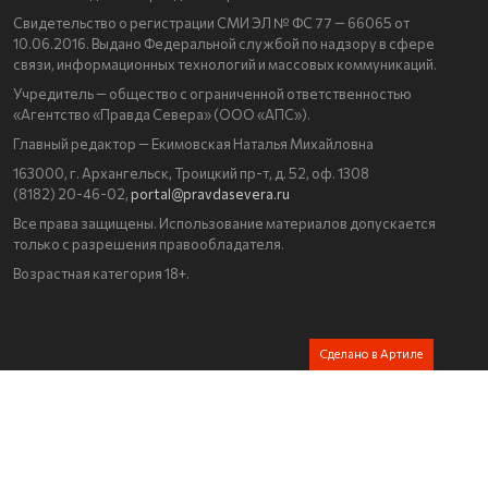
Свидетельство о регистрации СМИ ЭЛ № ФС 77 — 66065 от
10.06.2016. Выдано Федеральной службой по надзору в сфере
связи, информационных технологий и массовых коммуникаций.
Учредитель — общество с ограниченной ответственностью
«Агентство «Правда Севера» (ООО «АПС»).
Главный редактор — Екимовская Наталья Михайловна
163000, г. Архангельск, Троицкий пр-т, д. 52, оф. 1308
(8182) 20-46-02,
portal@pravdasevera.ru
Все права защищены. Использование материалов допускается
только с разрешения правообладателя.
Возрастная категория 18+.
Сделано в Артиле