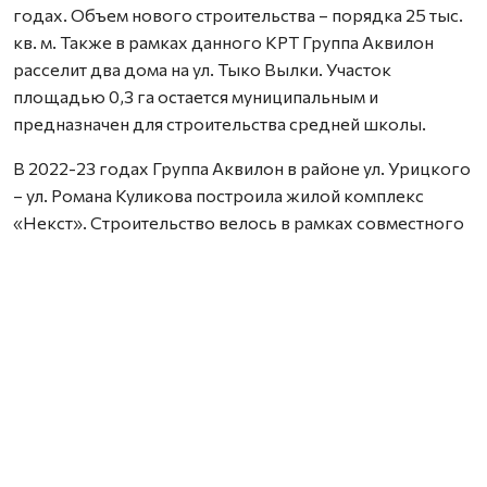
годах. Объем нового строительства – порядка 25 тыс.
кв. м. Также в рамках данного КРТ Группа Аквилон
расселит два дома на ул. Тыко Вылки. Участок
площадью 0,3 га остается муниципальным и
предназначен для строительства средней школы.
В 2022-23 годах Группа Аквилон в районе ул. Урицкого
– ул. Романа Куликова построила жилой комплекс
«Некст». Строительство велось в рамках совместного
с Правительством Архангельской области
инвестиционного проекта по восстановлению прав
граждан пострадавших от недобросовестных
действий застройщиков. В соответствии с областным
законом Группа Аквилон получила в аренду данный
участок выплатил денежные компенсации дольщикам,
обманутым несколькими другими застройщиками.
Сейчас по проектам комплексного развития
территорий Группа Аквилон выполняет обязательства