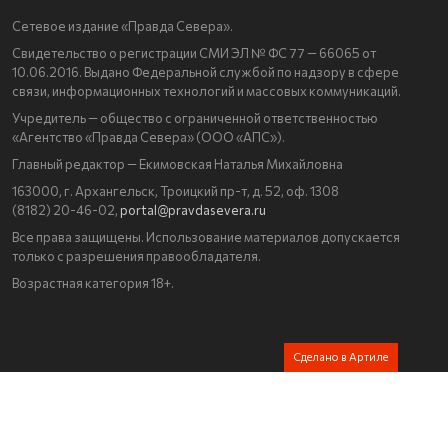
Сетевое издание «Правда Севера».
Свидетельство о регистрации СМИ ЭЛ № ФС 77 — 66065 от
10.06.2016. Выдано Федеральной службой по надзору в сфере
связи, информационных технологий и массовых коммуникаций.
Учредитель — общество с ограниченной ответственностью
«Агентство «Правда Севера» (ООО «АПС»).
Главный редактор — Екимовская Наталья Михайловна
163000, г. Архангельск, Троицкий пр-т, д. 52, оф. 1308
(8182) 20-46-02,
portal@pravdasevera.ru
Все права защищены. Использование материалов допускается
только с разрешения правообладателя.
Возрастная категория 18+.
Сделано в Артиле