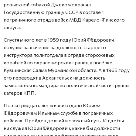
розыскной собакой Джеком охранял
Государственную границу СССР в составе 1
пограничного отряда войск МВД Карело-Финского
округа.
Спустя много лет в 1959 году Юрий Фёдорович
получил назначение на должность старшего
инструктора политотдела в отряде сторожевых
кораблей по охране морских границ в посёлке
Кувшинская Салма Мурманской области. А в 1965 году
его переводят в Архангельск на должность
заместителя командира по политической части группы
катеров КПП.
Почти тридцать лет жизни отдано Юрием
Фёдоровичем Ильиным службе в пограничных
войсках. Пройден долгий и сложный путь. И где бы
ни служил Юрий Фёдорович, какие бы должности
ни занимал, он не только блестяще исполнял свои