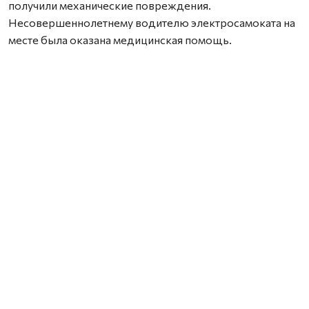
получили механические повреждения.
Несовершеннолетнему водителю электросамоката на
месте была оказана медицинская помощь.
Родители всех трёх самокатчиков привлечены к
административной ответственности по статье 5.35
КоАП РФ (неисполнение родителями или иными
законными представителями несовершеннолетних
обязанностей по содержанию и воспитанию
несовершеннолетних) и по части 3 статьи 12.7 КоАП РФ
(передача управления транспортным средством лицу,
заведомо не имеющему права управления
транспортным средством). И родители должны
помнить, что электросамокат или иное средство
индивидуальной мобильности является источником
повышенной опасности.
Сотрудники полиции напоминают, что ответственность
за противоправные действия несовершеннолетних