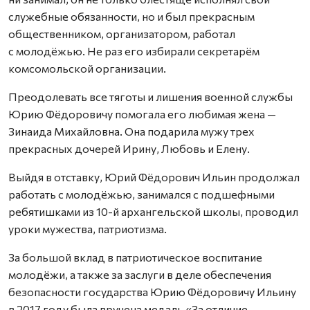
служебные обязанности, но и был прекрасным
общественником, организатором, работал
с молодёжью. Не раз его избирали секретарём
комсомольской организации.
Преодолевать все тяготы и лишения военной службы
Юрию Фёдоровичу помогала его любимая жена —
Зинаида Михайловна. Она подарила мужу трех
прекрасных дочерей Ирину, Любовь и Елену.
Выйдя в отставку, Юрий Фёдорович Ильин продолжал
работать с молодёжью, занимался с подшефными
ребятишками из 10-й архангельской школы, проводил
уроки мужества, патриотизма.
За большой вклад в патриотическое воспитание
молодёжи, а также за заслуги в деле обеспечения
безопасности государства Юрию Фёдоровичу Ильину
в 2017 году была вручена медаль «За отличие