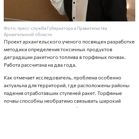
Фото: пресс-служба Губернатора и Правительства
Архангельской области
Проект архангельского ученого посвящен разработке
методики определения токсичных продуктов
деградации ракетного топлива в торфяных почвах.
Работа рассчитана на два года.
Как отмечает исследователь, проблема особенно
актуальна для территорий, где расположены районы
падения отработавших ступеней ракет. Торфяные
почвы способны необратимо связывать широкий
спектр химических соединений, включая компоненты
ракетного топлива, из-за чего токсичные вещества и
продукты их распада могут сохраняться в
окружающей среде на протяжении многих лет. При