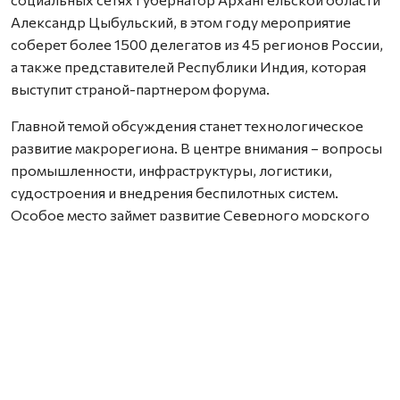
Александр Цыбульский, в этом году мероприятие
соберет более 1500 делегатов из 45 регионов России,
а также представителей Республики Индия, которая
выступит страной-партнером форума.
Главной темой обсуждения станет технологическое
развитие макрорегиона. В центре внимания – вопросы
промышленности, инфраструктуры, логистики,
судостроения и внедрения беспилотных систем.
Особое место займет развитие Северного морского
пути и создание Трансарктического транспортного
коридора.
Центральным событием форума станет пленарное
заседание «Технологическое лидерство на страже
Арктики». Также в программе – совместное заседание
комиссий Государственного Совета РФ по
направлениям «Международная кооперация и