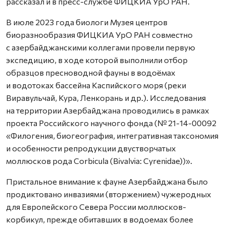
рассказал и в пресс-службе ФИЦКИА УрО РАН.
В июле 2023 года биологи Музея центров
биоразнообразия ФИЦКИА УрО РАН совместно
с азербайджанскими коллегами провели первую
экспедицию, в ходе которой выполнили отбор
образцов пресноводной фауны в водоёмах
и водотоках бассейна Каспийского моря (реки
Виравульчай, Кура, Ленкорань и др.). Исследования
на территории Азербайджана проводились в рамках
проекта Российского научного фонда (№ 21-14-00092
«Филогения, биогеография, интегративная таксономия
и особенности репродукции двустворчатых
моллюсков рода Corbicula (Bivalvia: Cyrenidae))».
Пристальное внимание к фауне Азербайджана было
продиктовано инвазиями (вторжением) чужеродных
для Европейского Севера России моллюсков-
корбикул, прежде обитавших в водоемах более