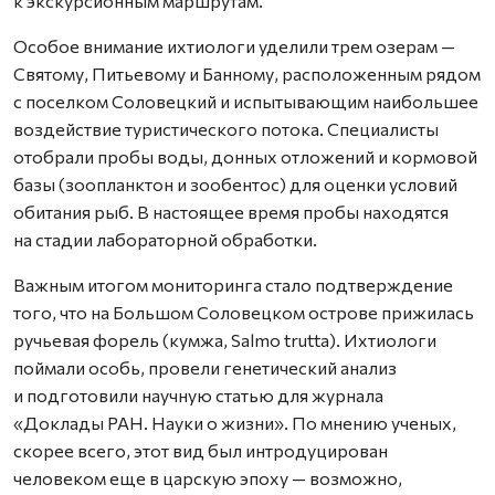
к экскурсионным маршрутам.
Особое внимание ихтиологи уделили трем озерам —
Святому, Питьевому и Банному, расположенным рядом
с поселком Соловецкий и испытывающим наибольшее
воздействие туристического потока. Специалисты
отобрали пробы воды, донных отложений и кормовой
базы (зоопланктон и зообентос) для оценки условий
обитания рыб. В настоящее время пробы находятся
на стадии лабораторной обработки.
Важным итогом мониторинга стало подтверждение
того, что на Большом Соловецком острове прижилась
ручьевая форель (кумжа, Salmo trutta). Ихтиологи
поймали особь, провели генетический анализ
и подготовили научную статью для журнала
«Доклады РАН. Науки о жизни». По мнению ученых,
скорее всего, этот вид был интродуцирован
человеком еще в царскую эпоху — возможно,