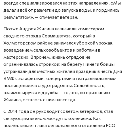
всегда специализировался на этих направлениях. «Мы
делали всё от разметки до запуска воды, и гордились
результатом», — отмечает ветеран.
Позже Андрея Жилина назначили комиссаром
сводного отряда Севмашвтуза, который в
Холмогорском районе занимался уборкой урожая,
возведением сельхозобъектов и работами в
мастерских. Впрочем, жизнь отрядов не
ограничивалась стройкой: на берегу Пинеги бойцы
устраивали для местных жителей праздник в честь Дня
ВМФ с эстафетами, концертами и театрализованным
посвящением в студотрядовцы. Сплочённость,
взаимовыручка и дружба — то, что, по признанию
Жилина, осталось с ним навсегда.
С 2014 года он руководит советом ветеранов, став
связующим звеном между поколениями. Как
подчёркивает глава регионального отделения РСО