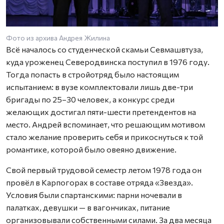
Фото из архива Андрея Жилина
Всё началось со студенческой скамьи Севмашвтуза,
куда уроженец Северодвинска поступил в 1976 году.
Тогда попасть в стройотряд было настоящим
испытанием: в вузе комплектовали лишь две-три
бригады по 25–30 человек, а конкурс среди
желающих достигал пяти-шести претендентов на
место. Андрей вспоминает, что решающим мотивом
стало желание проверить себя и прикоснуться к той
романтике, которой было овеяно движение.
Свой первый трудовой семестр летом 1978 года он
провёл в Карпогорах в составе отряда «Звезда».
Условия были спартанскими: парни ночевали в
палатках, девушки — в вагончиках, питание
организовывали собственными силами. За два месяца