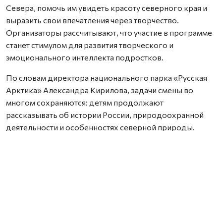
Севера, помочь им увидеть красоту северного края и
выразить свои впечатления через творчество.
Организаторы рассчитывают, что участие в программе
станет стимулом для развития творческого и
эмоционального интеллекта подростков.
По словам директора национального парка «Русская
Арктика» Александра Кирилова, задачи смены во
многом сохраняются: детям продолжают
рассказывать об истории России, природоохранной
деятельности и особенностях северной природы.
Однако в этот раз вместо научных приборов
участникам предложили творческие инструменты —
мольберты, блокноты, фотоаппараты и смартфоны.
— Задача этой смены не сильно отличается от
предыдущих. Мы по-прежнему формируем у детей
интерес к изучению природы и истории России и
знакомим их с основами природоохранного дела. В