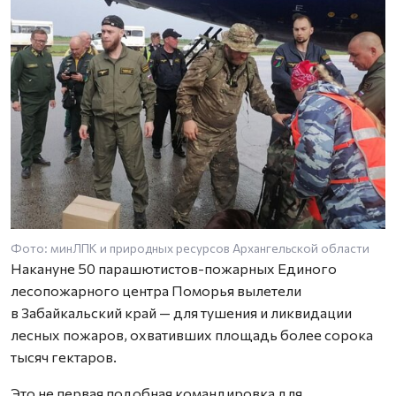
Фото: минЛПК и природных ресурсов Архангельской области
Ф
Накануне 50 парашютистов-пожарных Единого
лесопожарного центра Поморья вылетели
в Забайкальский край — для тушения и ликвидации
лесных пожаров, охвативших площадь более сорока
тысяч гектаров.
Это не первая подобная командировка для