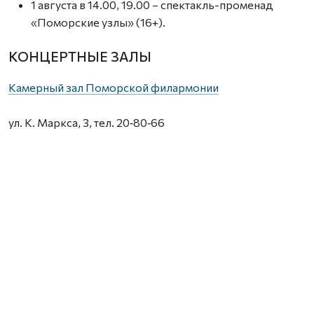
1 августа в 14.00, 19.00 – спектакль-променад
«Поморские узлы» (16+).
КОНЦЕРТНЫЕ ЗАЛЫ
Камерный зал Поморской филармонии
ул. К. Маркса, 3, тел. 20‑80‑66
1 августа в 20.00 – авторская экскурсия Владислава
Дреко «Застывшая музыка Немецкой слободы»
(6+).
МУЗЕИ
Гостиные дворы
наб. Сев. Двины, 85–86, тел. 609-000.
1 августа в 11.00, 13.00, 15.00 – экскурсия по