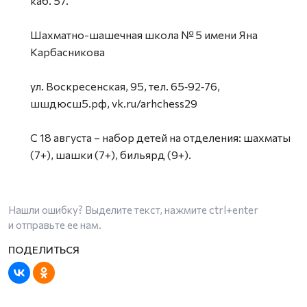
каб. 57.
Шахматно-шашечная школа № 5 имени Яна
Карбасникова
ул. Воскресенская, 95, тел. 65‑92‑76,
шшдюсш5.рф, vk.ru/arhchess29
С 18 августа – набор детей на отделения: шахматы
(7+), шашки (7+), бильярд (9+).
Нашли ошибку? Выделите текст, нажмите
ctrl+enter
и отправьте ее нам.