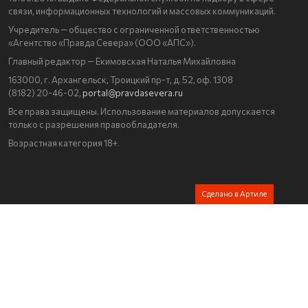
связи, информационных технологий и массовых коммуникаций.
Учредитель — общество с ограниченной ответственностью
«Агентство «Правда Севера» (ООО «АПС»).
Главный редактор — Екимовская Наталья Михайловна
163000, г. Архангельск, Троицкий пр-т, д. 52, оф. 1308
(8182) 20-46-02,
portal@pravdasevera.ru
Все права защищены. Использование материалов допускается
только с разрешения правообладателя.
Возрастная категория 18+.
Сделано в Артиле