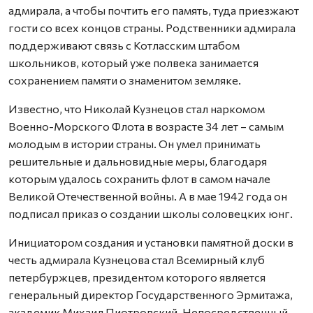
адмирала, а чтобы почтить его память, туда приезжают
гости со всех концов страны. Родственники адмирала
поддерживают связь с Котласским штабом
школьников, который уже полвека занимается
сохранением памяти о знаменитом земляке.
Известно, что Николай Кузнецов стал наркомом
Военно-Морского Флота в возрасте 34 лет – самым
молодым в истории страны. Он умел принимать
решительные и дальновидные меры, благодаря
которым удалось сохранить флот в самом начале
Великой Отечественной войны. А в мае 1942 года он
подписал приказ о создании школы соловецких юнг.
Инициатором создания и установки памятной доски в
честь адмирала Кузнецова стал Всемирный клуб
петербуржцев, президентом которого является
генеральный директор Государственного Эрмитажа,
академик Михаил Пиотровский. Непосредственный