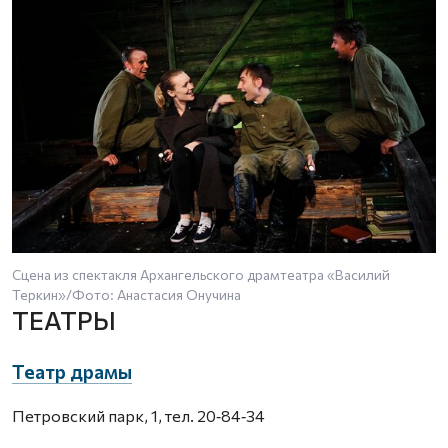
Сцена из спектакля Архангельского драмтеатра «Василий
Теркин»/Фото: Анастасия Онучина
ТЕАТРЫ
Театр драмы
Петровский парк, 1, тел. 20‑84‑34