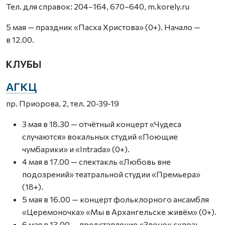
Тел. для справок: 204–164, 670–640, m.korely.ru
5 мая — праздник «Пасха Христова» (0+). Начало —
в 12.00.
КЛУБЫ
АГКЦ
пр. Приорова, 2, тел. 20‑39‑19
3 мая в 18.30 — отчётный концерт «Чудеса
случаются» вокальных студий «Поющие
чумбарики» и «Intrada» (0+).
4 мая в 17.00 — спектакль «Любовь вне
подозрений» театральной студии «Премьера»
(18+).
5 мая в 16.00 — концерт фольклорного ансамбля
«Церемоночка» «Мы в Архангельске живём» (0+).
6 мая в 13.00 — представление «Звонок сквозь