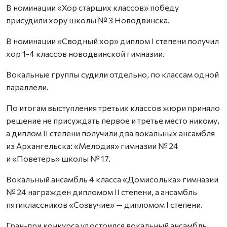
В номинации «Хор старших классов» победу
присудили хору школы № 3 Новодвинска.
В номинации «Сводный хор» диплом I степени получил
хор 1-4 классов новодвинской гимназии.
Вокальные группы судили отдельно, по классам одной
параллели.
По итогам выступления третьих классов жюри приняло
решение не присуждать первое и третье место никому,
а диплом II степени получили два вокальных ансамбля
из Архангельска: «Мелодия» гимназии № 24
и «Поветерь» школы № 17.
Вокальный ансамбль 4 класса «Домисолька» гимназии
№ 24 награжден дипломом II степени, а ансамбль
пятиклассников «Созвучие» — дипломом I степени.
Гран-при конкурса удостоился вокальный ансамбль