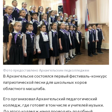
Фото предоставлено Архангельским педколледжем
Ф
В Архангельске состоялся первый фестиваль-конкурс
патриотической песни для школьных хоров
областного масштаба.
Его организовал Архангельский педагогический
колледж, где готовят в том числе и учителей музыки.
До этого колледж начал проводить подобный