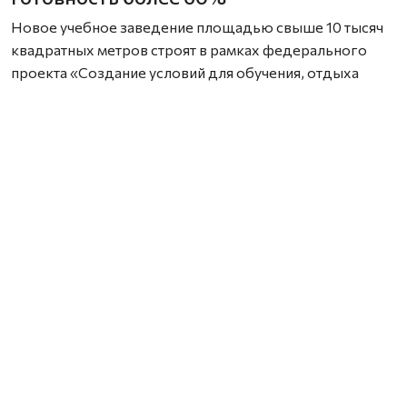
Новое учебное заведение площадью свыше 10 тысяч
квадратных метров строят в рамках федерального
проекта «Создание условий для обучения, отдыха
и оздоровления детей и молодёжи» (госпрограмма
«Развитие образования»). Строительство началось
в 2023 году, но из‑за перебоев с финансированием
сроки ввода в эксплуатацию пришлось перенести.
Сейчас строительная готовность школы
превышает 60%. На площадке работают 70 человек.
Строители выполнили основной объём мероприятий
и перешли к следующим этапам: они занимаются
устройством фасада, внутренней отделкой, монтажом
внутренних сетей — электрики, отопления, вентиляции,
водопровода и канализации, а также
благоустройством территории.
Тем не менее есть проблемы: подрядчик отстаёт