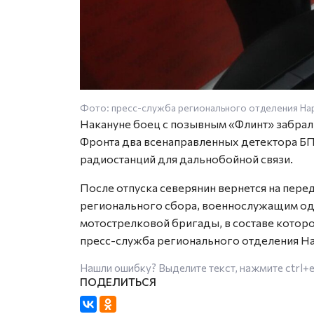
Фото: пресс-служба регионального отделения Н
Накануне боец с позывным «Флинт» забрал
Фронта два всенаправленных детектора БП
радиостанций для дальнобойной связи.
После отпуска северянин вернется на перед
регионального сбора, военнослужащим од
мотострелковой бригады, в составе котор
пресс-служба регионального отделения Н
Нашли ошибку? Выделите текст, нажмите
ctrl+