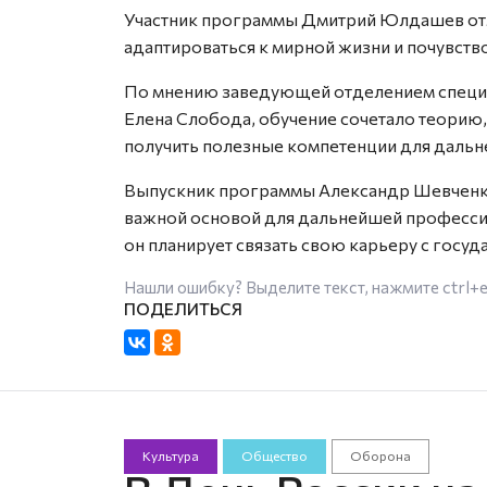
Участник программы Дмитрий Юлдашев отм
адаптироваться к мирной жизни и почувств
По мнению заведующей отделением специ
Елена Слобода, обучение сочетало теорию,
получить полезные компетенции для дальн
Выпускник программы Александр Шевченко 
важной основой для дальнейшей профессио
он планирует связать свою карьеру с госу
Нашли ошибку? Выделите текст, нажмите
ctrl+
Культура
Общество
Оборона