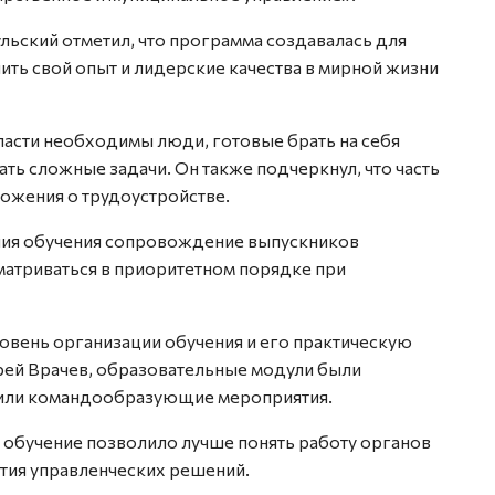
ьский отметил, что программа создавалась для
ить свой опыт и лидерские качества в мирной жизни
ласти необходимы люди, готовые брать на себя
ать сложные задачи. Он также подчеркнул, что часть
ожения о трудоустройстве.
ения обучения сопровождение выпускников
матриваться в приоритетном порядке при
овень организации обучения и его практическую
рей Врачев, образовательные модули были
вили командообразующие мероприятия.
о обучение позволило лучше понять работу органов
ятия управленческих решений.