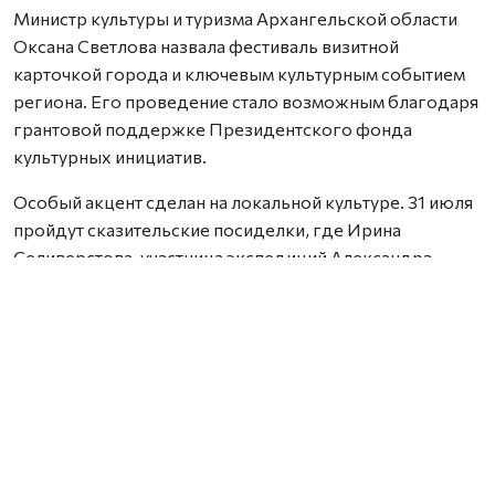
Министр культуры и туризма Архангельской области
Оксана Светлова назвала фестиваль визитной
карточкой города и ключевым культурным событием
региона. Его проведение стало возможным благодаря
грантовой поддержке Президентского фонда
культурных инициатив.
Особый акцент сделан на локальной культуре. 31 июля
пройдут сказительские посиделки, где Ирина
Селиверстова, участница экспедиций Александра
Маточкина, исполнит былины и познакомит с
традициями нижнепечорской культуры Ненецкого
округа. 1 августа Ольга Шепурева расскажет о
переводчике, благодаря которому в Архангельске
появился знаменитый «Дом над Двиной».
Архангельская областная научная библиотека имени
Добролюбова подготовила насыщенный блок: