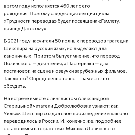
в этом году исполняется 460 лет с его
рождения. Поэтому следующая лекция цикла
«Трудности перевода» будет посвящена «Гамлету,
принцу Датскому».
В 2021 году насчитали 50 полных переводов трагедии
Шекспира на русский язык, но выделяют два
каноничных. При этом бытует мнение, что перевод
Лозинского — для чтения, а Пастернака — для
постановок на сцене и озвучки зарубежных фильмов.
Так ли это? Определенно точно — нам есть что
обсудить.
На встрече вместе с лингвистом Александрой
Старицыной читатели Добролюбовки узнают: как
Уильям Шекспир создал свое произведение и как оно
переводилось в России. И, конечно же, подробнее
остановимся на стратегиях Михаила Лозинского