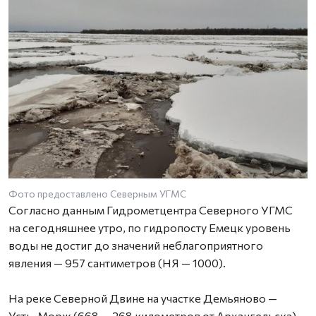
Фото предоставлено Северным УГМС
Согласно данным Гидрометцентра Северного УГМС
на сегодняшнее утро, по гидропосту Емецк уровень
воды не достиг до значений неблагоприятного
явления — 957 сантиметров (НЯ — 1000).
На реке Северной Двине на участке Демьяново —
Усть-Морж (668 — 268 километров от Архангельска) —