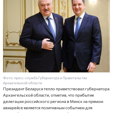
Фото: пресс-служба Губернатора и Правительства
Ф
Архангельской области
А
Президент Беларуси тепло приветствовал губернатора
Архангельской области, отметив, что прибытие
делегации российского региона в Минск на прямом
авиарейсе является позитивным событием для