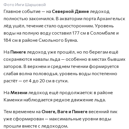
Фото Инги Шаршовой
Главное событие — на
Северной Двине
ледоход
полностью закончился. В акватории порта Архангельск
лёд ушёл, течение стало односторонним. Уровень
воды на полную воду составил 177 см в Соломбале и
184 см в районе Смольного Буяна.
На
Пинеге
ледоход уже прошёл, но по берегам ещё
сохраняются навалы льда — особенно в местах бывших
заторов. В верхнем и среднем течении формируется
слабая волна половодья, уровень воды постепенно
растёт — от 4 до 20 см в сутки.
На
Мезени
ледоход ещё продолжается: в районе
Каменки наблюдается редкое движение льда.
Тем временем на
Онеге, Ваге и Пинеге
весенний пик
уже сформирован — максимальные уровни воды
прошли вместе с ледоходом.