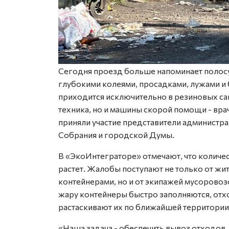
Сегодня проезд больше напоминает полосу 
глубокими колеями, просадками, лужами и 
приходится исключительно в резиновых сап
техника, но и машины скорой помощи - вр
приняли участие представители администра
Собрания и городской Думы.
В «ЭкоИнтеграторе» отмечают, что количе
растет. Жалобы поступают не только от ж
контейнерами, но и от экипажей мусоровоз
жару контейнеры быстро заполняются, отхо
растаскивают их по ближайшей территории
«Наша задача - обеспечить вывоз отходов