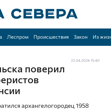
а
Леспром
Происшествия
Закон
Из жиз
22.04.2024 15:40
ьска поверил
еристов
нсии
атился архангелогородец 1958