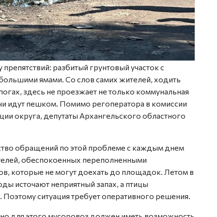
препятствий: разбитый грунтовый участок с
большими ямами. Со слов самих жителей, ходить
огах, здесь не проезжает не только коммунальная
ачи идут пешком. Помимо регоператора в комиссии
ции округа, депутаты Архангельского областного
ство обращений по этой проблеме с каждым днем
ителей, обеспокоенных переполненными
ов, которые не могут доехать до площадок. Летом в
ды источают неприятный запах, а птицы
. Поэтому ситуация требует оперативного решения.
, но для этого мусоровоз должен иметь возможность