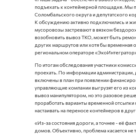
подъехать к контейнерной площадке. Мы 
Соломбальского округа и депутатского кор
К обсуждению активно подключились и жит
мусоровозы застревают в вязком бездоро
возобновить вывоз ТКО, может быть ремон
других маршрутов или хотя бы временная о
региональном операторе «ЭкоИнтегратор»
По итогам обследования участники комисс
проехать. По информации администрации, 
включены в план при появлении финансиро
управляющие компании выгрузят его из ко
вывоз манипулятором, но это разовое реше
проработать варианты временной отсыпки я
настаивать на переносе контейнеров в друг
«Из-за состояния дороги, а точнее - её фа
домов. Объективно, проблема касается не 