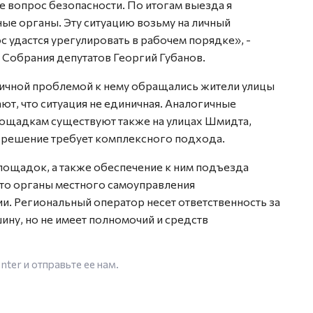
же вопрос безопасности. По итогам выезда я
ые органы. Эту ситуацию возьму на личный
с удастся урегулировать в рабочем порядке», -
 Собрания депутатов Георгий Губанов.
огичной проблемой к нему обращались жители улицы
т, что ситуация не единичная. Аналогичные
ощадкам существуют также на улицах Шмидта,
 решение требует комплексного подхода.
лощадок, а также обеспечение к ним подъезда
 это органы местного самоуправления
и. Региональный оператор несет ответственность за
ину, но не имеет полномочий и средств
enter
и отправьте ее нам.