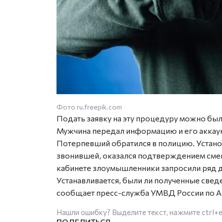
Фото ru.freepik.com
Подать заявку на эту процедуру можно б
Мужчина передал информацию и его аккаунт
Потерпевший обратился в полицию. Устано
звонившей, оказался подтверждением смены
кабинете злоумышленники запросили ряд д
Устанавливается, были ли полученные свед
сообщает пресс-служба УМВД России по А
Нашли ошибку? Выделите текст, нажмите
ctrl+