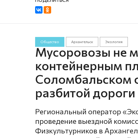
Общество
Архангельск
Экология
Мусоровозы не мо
контейнерным п
Соломбальском о
разбитой дороги
Региональный оператор «Эк
проведение выездной комисс
Физкультурников в Архангель