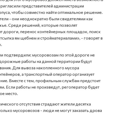
пригласили представителей администрации
пуса, чтобы совместно найти оптимальное решение.
ели - они неоднократно были свидетелями как
жье. Среди решений, которые позволят
т дороги, перенос контейнерных площадок, поиск
тсыпка ям щебнем и стройматериалами», - говорят в
.
ии подтвердили: мусоровозам по этой дороге не
дорожные работы на данной территории будут
вания. Для вывоза накопленного мусора
нтейнеров, а транспортный оператор организует
ние. Вместе с тем, профильным службам предстоит
м. Если работы не произведут, регоператор будет
ое место.
ктического отсутствия страдают жители десятка
только мусоровозов - люди не могут заказать дрова