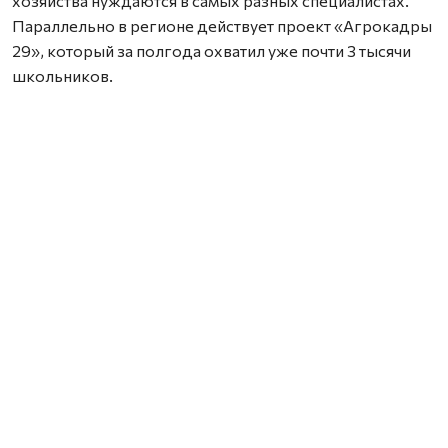
хозяйства нуждаются в самых разных специалистах.
Параллельно в регионе действует проект «Агрокадры
29», который за полгода охватил уже почти 3 тысячи
школьников.
Нашли ошибку? Выделите текст, нажмите
ctrl+enter
и отправьте ее нам.
Общество
Происшествия
Спорт
Политика
Закон
Колумнисты