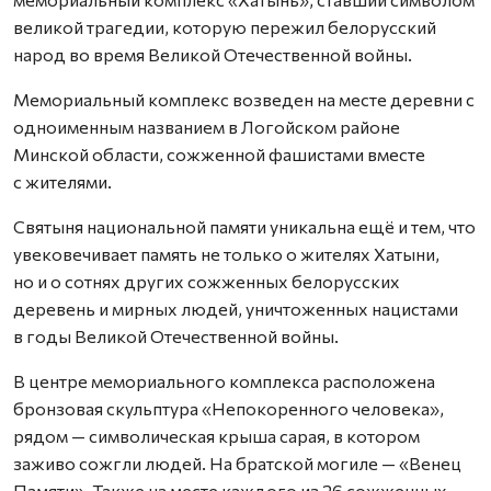
великой трагедии, которую пережил белорусский
народ во время Великой Отечественной войны.
Мемориальный комплекс возведен на месте деревни с
одноименным названием в Логойском районе
Минской области, сожженной фашистами вместе
с жителями.
Святыня национальной памяти уникальна ещё и тем, что
увековечивает память не только о жителях Хатыни,
но и о сотнях других сожженных белорусских
деревень и мирных людей, уничтоженных нацистами
в годы Великой Отечественной войны.
В центре мемориального комплекса расположена
бронзовая скульптура «Непокоренного человека»,
рядом — символическая крыша сарая, в котором
заживо сожгли людей. На братской могиле — «Венец
Памяти». Также на месте каждого из 26 сожженных