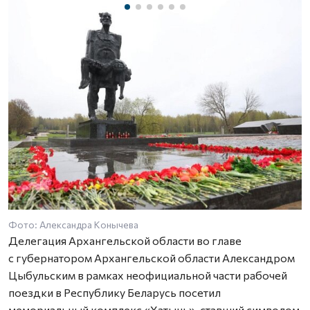
Фото: Александра Конычева
Ф
Делегация Архангельской области во главе
с губернатором Архангельской области Александром
Цыбульским в рамках неофициальной части рабочей
поездки в Республику Беларусь посетил
мемориальный комплекс «Хатынь», ставший символом