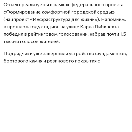
Объект реализуется в рамках федерального проекта
«Формирование комфортной городской среды»
(нацпроект «Инфраструктура для жизни»). Напомним,
в прошлом году стадион на улице Карла Либкнехта
победил в рейтинговом голосовании, набрав почти 1,5
тысячи голосов жителей.
Подрядчики уже завершили устройство фундаментов,
бортового камня и резинового покрытия с
профессиональной разметкой, смонтировали
баскетбольные щиты с кольцами, волейбольные
стойки и ограждение. Общая стоимость работ
превысила 13 млн рублей (финансирование из
федерального, областного и местного бюджетов).
Глава Котласского округа Татьяна Сергеева отметила,
что сэкономленные после аукциона средства
направлены на установку ограждения вокруг
футбольного поля.