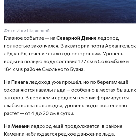
Фото Инги Шаршовой
Главное событие — на
Северной Двине
ледоход
полностью закончился. В акватории порта Архангельск
лёд ушёл, течение стало односторонним. Уровень
воды на полную воду составил 177 см в Соломбале и
184 см в районе Смольного Буяна.
На
Пинеге
ледоход уже прошёл, но по берегам ещё
сохраняются навалы льда — особенно в местах бывших
заторов. В верхнем и среднем течении формируется
слабая волна половодья, уровень воды постепенно
растёт — от 4 до 20 см в сутки.
На
Мезени
ледоход ещё продолжается: в районе
Каменки наблюдается редкое движение льда.