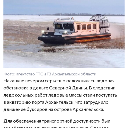
Фото: агентство ГПС и ГЗ Архангельской области
Ф
Накануне вечером серьезно осложнилась ледовая
обстановка в дельте Северной Двины. В следствии
ледокольных работ ледовые массы стали поступать
в акваторию порта Архангельск, что затруднило
движение буксиров на острова Архангельска.
Для обеспечения транспортной доступности был
задействован альтернативный вариант. С вечера