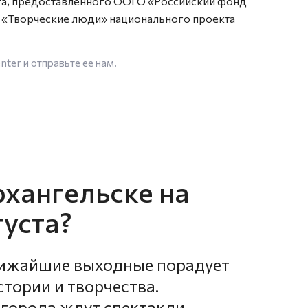
та, предоставленного ООГО «Российский фонд
 «Творческие люди» национального проекта
enter
и отправьте ее нам.
рхангельске на
густа?
лижайшие выходные порадует
стории и творчества.
 города ждут спектакли-