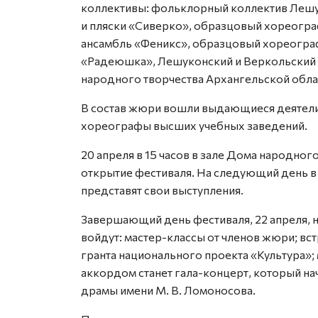
коллективы: фольклорный коллектив Лешу
и пляски «Сиверко», образцовый хореогра
ансамбль «Феникс», образцовый хореогра
«Радеюшка», Лешуконский и Веркольский 
народного творчества Архангельской обла
В состав жюри вошли выдающиеся деятели 
хореографы высших учебных заведений.
20 апреля в 15 часов в зале Дома народного
открытие фестиваля. На следующий день в
представят свои выступления.
Завершающий день фестиваля, 22 апреля, 
войдут: мастер-классы от членов жюри; в
гранта национального проекта «Культура»
аккордом станет гала-концерт, который нач
драмы имени М. В. Ломоносова.