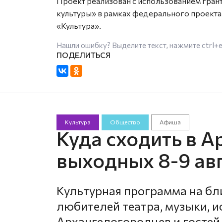
Проект реализован с использованием гран
культуры» в рамках федерального проекта
«Культура».
Нашли ошибку? Выделите текст, нажмите
ctrl+
Культура
Общество
Афиша
Куда сходить в А
выходных 8-9 ав
Культурная программа на б
любителей театра, музыки, и
Архангелогородцев и гостей