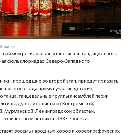
области
Фото: 
крытый межрегиональный фестиваль традиционного
ьная фольклориада» Северо-Западного
тники, прошедшие во второй этап, приедут показать
вале этого года примут участие детские,
 танца, танцевальные группы ансамблей песни
ктивы, дуэты и солисты из Костромской,
, Мурманской, Ленинградской областей,
 количество участников 463 человека.
ставят восемь народных хоров и хореографических