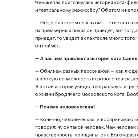
Чем же так приглянулась история кота-фил
и театральному режиссёру? Об этом и не т
— Нет, я с автором незнаком, — ответил на
на премьерный показ он приедет, вот тогд
приедет, то увидит в спектакле много того, 
он поймёт.
— А вас чем привлекла история кота Савел
— Обилием разных персонажей — как людей,
широкую возможность игрового театра, арт
Я в этой истории увидел театральную игру.
о жизни бродячего московского кота. Вооб
— Почему человеческая?
— Конечно, человеческая. Я воспринимаю к
говорил: ну он такой человек. Чем человек 
нравственность, принципы, он с Богом разго