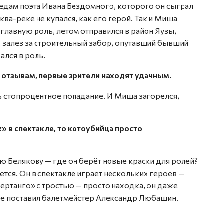
едам поэта Ивана Бездомного, которого он сыграл
ква-реке не купался, как его герой. Так и Миша
главную роль, летом отправился в район Яузы,
 залез за строительный забор, опутавший бывший
ался в роль.
о отзывам, первые зрители находят удачным.
ь стопроцентное попадание. И Миша загорелся,
» в спектакле, то котоубийца просто
 Белякову — где он берёт новые краски для ролей?
ется. Он в спектакле играет нескольких героев —
ертанго» с тростью — просто находка, он даже
кле поставил балетмейстер Александр Любашин.