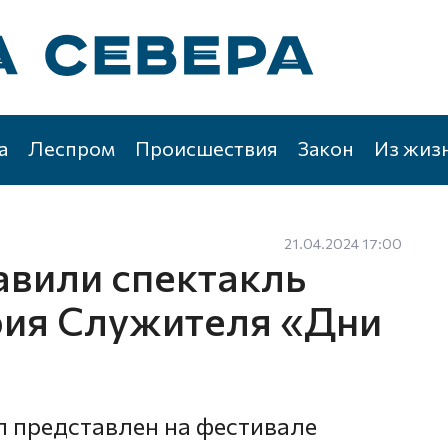
а
Леспром
Происшествия
Закон
Из жиз
21.04.2024 17:00
авили спектакль
рия Служителя «Дни
л представлен на фестивале