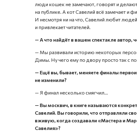
люди кошек не замечают, говорят и делают п
на публике. А кот Савелий всё замечает и ф
И несмотря ни на что, Савелий любит людей.
и привлекает читателей.
— А что найдёт в вашем спектакле автор, че
— Мы развивали историю некоторых персо
Димы. Ну чего ему по двору просто так с 
— Ещё вы, бывает, меняете финалы первои
не изменили?
— Я финал несколько смягчил…
— Вы москвич, в книге называются конкре
Савелий. Вы говорили, что отправляли св
вживую, когда создавали «Мастера и Марг
Савелия»?