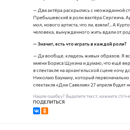
— Два актёра раскрылись с неожиданной ст
Пребышевский в роли вахтёра Сергеича. Ар
мол, нового артиста, что ли, взяли?.. А Ку
человека, вынужденного жить вдали от ро
— Значит, есть что играть в каждой роли?
— Да вообще, кладезь живых образов. Я во
имени Бориса Щукина и думаю, что ещё вер
в спектакле на архангельской сцене хочу д
Николаю Бауману, который первоначально 
спектакля «Дни Савелия» 27 апреля будет
Нашли ошибку? Выделите текст, нажмите
ctrl+