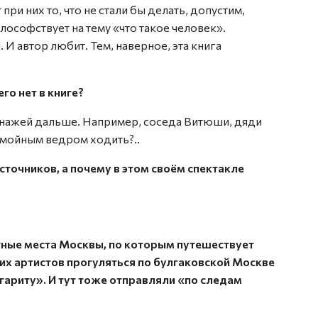
ри них то, что не стали бы делать, допустим,
илософствует на тему «что такое человек».
 И автор любит. Тем, наверное, эта книга
го нет в книге?
нажей дальше. Например, соседа Витюши, дяди
помойным ведром ходить?..
сточников, а почему в этом своём спектакле
тные места Москвы, по которым путешествует
оих артистов прогуляться по булгаковской Москве
ариту». И тут тоже отправляли «по следам