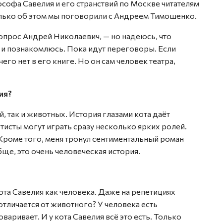
ософа Савелия и его странствий по Москве читателям
олько об этом мы поговорили с Андреем Тимошенко.
 вопрос Андрей Николаевич, — но надеюсь, что
а и познакомлюсь. Пока идут переговоры. Если
чего нет в его книге. Но он сам человек театра,
ия?
 так и животных. История глазами кота даёт
исты могут играть сразу несколько ярких ролей.
 Кроме того, меня тронул сентиментальный роман
ще, это очень человеческая история.
ота Савелия как человека. Даже на репетициях
отличается от животного? У человека есть
варивает. И у кота Савелия всё это есть. Только