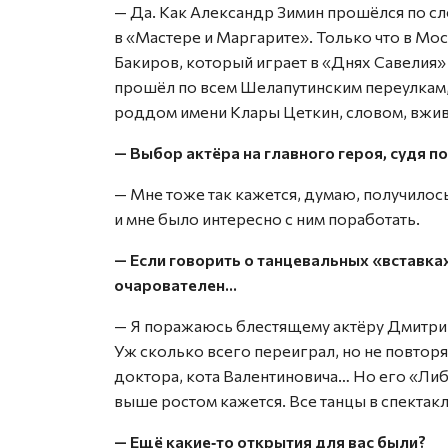
— Да. Как Александр Зимин прошёлся по сл
в «Мастере и Маргарите». Только что в Мос
Бакиров, который играет в «Днях Савелия» 
прошёл по всем Шелапутинским переулкам,
роддом имени Клары Цеткин, словом, вжив
— Выбор актёра на главного героя, судя п
— Мне тоже так кажется, думаю, получилос
и мне было интересно с ним поработать.
— Если говорить о танцевальных «вставках
очарователен…
— Я поражаюсь блестящему актёру Дмитрию
Уж сколько всего переиграл, но не повторя
доктора, кота Валентиновича… Но его «Либ
выше ростом кажется. Все танцы в спекта
— Ещё какие‑то открытия для вас были?