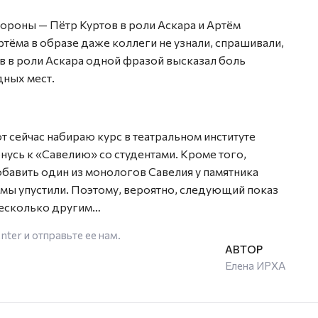
ороны — Пётр Куртов в роли Аскара и Артём
тёма в образе даже коллеги не узнали, спрашивали,
ртов в роли Аскара одной фразой высказал боль
дных мест.
т сейчас набираю курс в театральном институте
нусь к «Савелию» со студентами. Кроме того,
обавить один из монологов Савелия у памятника
мы упустили. Поэтому, вероятно, следующий показ
 несколько другим…
enter
и отправьте ее нам.
Елена ИРХА