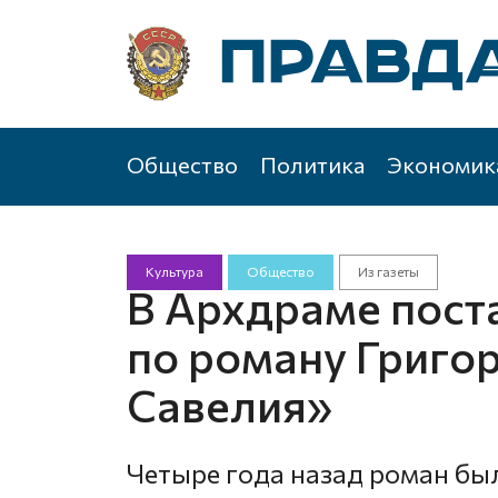
Общество
Политика
Экономик
Культура
Общество
Из газеты
В Архдраме пост
по роману Григо
Савелия»
Четыре года назад роман бы