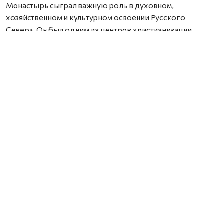
Монастырь сыграл важную роль в духовном,
хозяйственном и культурном освоении Русского
Севера. Он был одним из центров христианизации
региона, развития северного мореплавания и торгово-
дипломатических связей средневековой России с
европейскими государствами. У стен обители
действовал первый морской порт Российского
государства.
Значительное место в истории монастыря занимало
образование. В 1714 году здесь открыли школу, а к XIX
веку вся братия обители была грамотной.
Особую ценность Николо-Корельского монастыря
для исследователей представляет сохранившийся
архив — один из немногих северных архивных
комплексов, практически не пострадавших от времени
и исторических потрясений. Сегодня документы
находятся в разных хранилищах и не всегда доступны