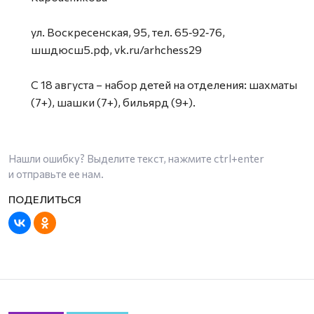
ул. Воскресенская, 95, тел. 65‑92‑76,
шшдюсш5.рф, vk.ru/arhchess29
С 18 августа – набор детей на отделения: шахматы
(7+), шашки (7+), бильярд (9+).
Нашли ошибку? Выделите текст, нажмите
ctrl+enter
и отправьте ее нам.