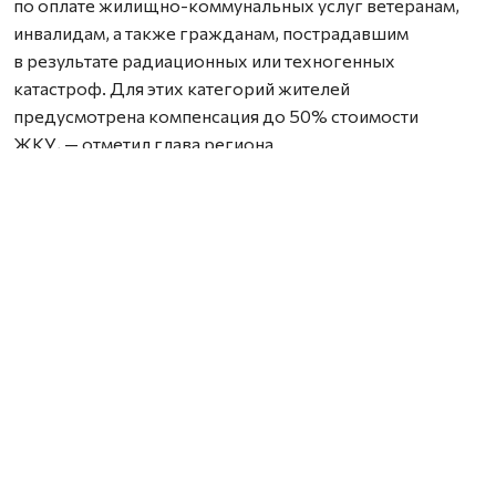
по оплате жилищно-коммунальных услуг ветеранам,
инвалидам, а также гражданам, пострадавшим
в результате радиационных или техногенных
катастроф. Для этих категорий жителей
предусмотрена компенсация до 50% стоимости
ЖКУ, — отметил глава региона.
Полученные средства направят на реализацию
социальных обязательств перед жителями региона.
Компенсации предоставляются в соответствии
с действующим законодательством и позволяют
снизить расходы на оплату коммунальных услуг для
тех, кто имеет право на меры поддержки.
Нашли ошибку? Выделите текст, нажмите
ctrl+enter
и отправьте ее нам.