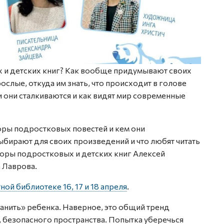
 и детских книг? Как вообще придумывают своих
слые, откуда им знать, что происходит в голове
 они сталкиваются и как видят мир современные
торы подростковых повестей и кем они
бирают для своих произведений и что любят читать
торы подростковых и детских книг Алексей
а Лаврова.
ной библиотеке 16, 17 и 18 апреля
.
анить» ребенка. Наверное, это общий тренд
, безопасного пространства. Попытка уберечься