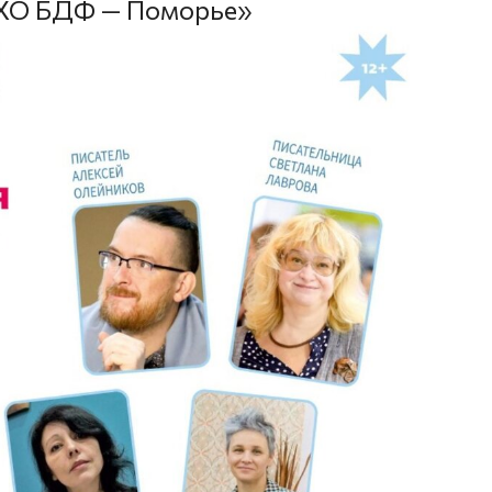
ЭХО БДФ — Поморье»