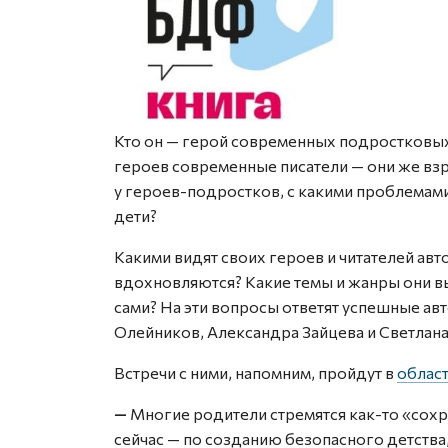
Кто он — герой современных подростковых
героев современные писатели — они же взро
у героев-подростков, с какими проблемами
дети?
Какими видят своих героев и читателей ав
вдохновляются? Какие темы и жанры они вы
сами? На эти вопросы ответят успешные ав
Олейников, Александра Зайцева и Светлан
Встречи с ними, напомним, пройдут в
област
—
Многие родители стремятся как-то «сохр
сейчас — по созданию безопасного детства