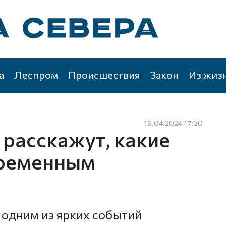
а
Леспром
Происшествия
Закон
Из жиз
16.04.2024 17:30
расскажут, какие
временным
т одним из ярких событий