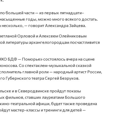
и по большей части — из первых пятнадцати–
ь насыщенные годы, можно много всякого достать.
 а несколько, — говорит Александра Зайцева.
Светланой Орловой и Алексеем Олейниковым
ой литературы архангелогородцам посчастливится
ЭХО БДФ — Поморье» состоялось вчера на сцене
моносова. Со спектаклем-музыкальной сказкой
сполнитель главной роли — народный артист России,
о Губернского театра Сергей Безруков.
льске и в Северодвинске пройдут показы
ных фильмов, ставших лауреатами Большого
кино-театральной афиши, будет также проведена
йдут мастер-классы и тренинги для детей —