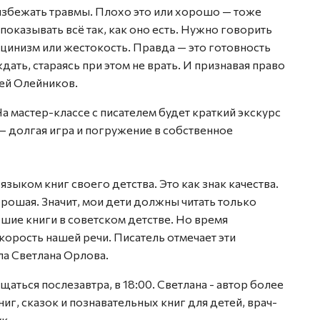
избежать травмы. Плохо это или хорошо — тоже
показывать всё так, как оно есть. Нужно говорить
 цинизм или жестокость. Правда — это готовность
ать, стараясь при этом не врать. И признавая право
сей Олейников.
 На мастер-классе с писателем будет краткий экскурс
 — долгая игра и погружение в собственное
языком книг своего детства. Это как знак качества.
 хорошая. Значит, мои дети должны читать только
ошие книги в советском детстве. Но время
корость нашей речи. Писатель отмечает эти
ила Светлана Орлова.
ться послезавтра, в 18:00. Светлана - автор более
г, сказок и познавательных книг для детей, врач-
к.