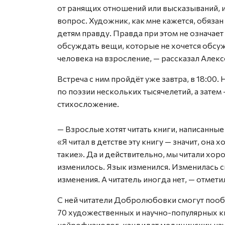
от ранящих отношений или высказываний, 
вопрос. Художник, как мне кажется, обязан 
детям правду. Правда при этом не означает
обсуждать вещи, которые не хочется обсужд
человека на взросление, — рассказал Алек
Встреча с ним пройдёт уже завтра, в 18:00.
по поэзии нескольких тысячелетий, а затем
стихосложение.
— Взрослые хотят читать книги, написанные 
«Я читал в детстве эту книгу — значит, она
такие». Да и действительно, мы читали хор
изменилось. Язык изменился. Изменилась с
изменения. А читатель иногда нет, — отмет
С ней читатели Добролюбовки смогут пообща
70 художественных и научно-популярных кни
нейрофизиолог, кандидат медицинских нау