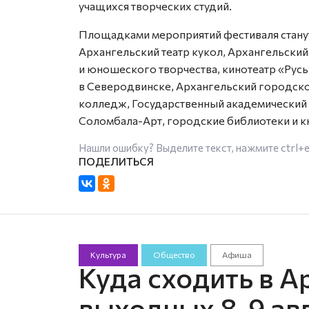
учащихся творческих студий.
Площадками мероприятий фестиваля станут
Архангельский театр кукол, Архангельски
и юношеского творчества, кинотеатр «Рус
в Северодвинске, Архангельский городско
колледж, Государственный академический 
Соломбала-Арт, городские библиотеки и к
Нашли ошибку? Выделите текст, нажмите
ctrl+
Культура
Общество
Афиша
Куда сходить в А
выходных 8-9 ав