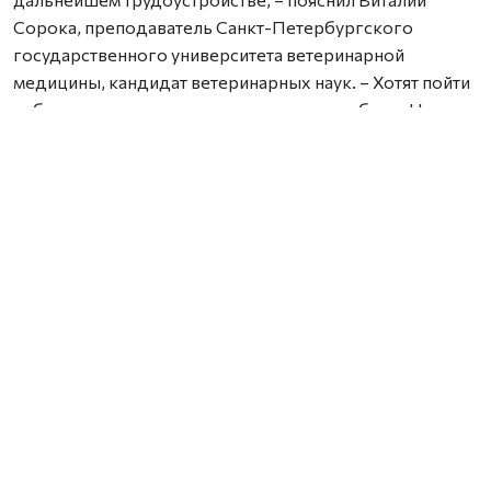
Сорока, преподаватель Санкт-Петербургского
государственного университета ветеринарной
медицины, кандидат ветеринарных наук. – Хотят пойти
работать в зоопарк или клинику – нет проблем. Но
основной упор, конечно, мы делаем на предприятия
молочного и мясного производства – по требованию
Минсельхоза РФ. Например, очень много наших
выпускников становятся ветеринарами лошадей.
Кстати, на мастер-классе «Конная стоматология» были
представлены стоматологические инструменты,
которыми лечат зубы у лошадей. Как это происходит,
школьникам показали через интерактивное видео.
Есть ещё важный момент, который учитывают при
выборе профессии и выпускники школ, и особенно их
родители. Это условия, в которых придётся проживать
будущему студенту. Представитель Вологодской