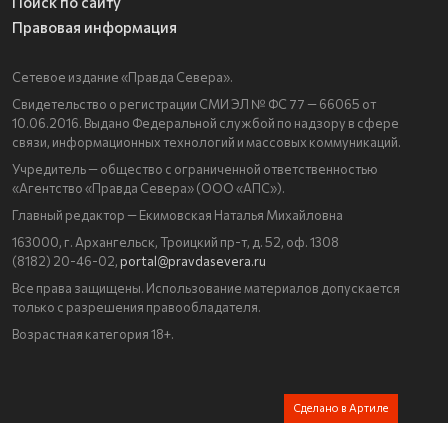
Поиск по сайту
Правовая информация
Сетевое издание «Правда Севера».
Свидетельство о регистрации СМИ ЭЛ № ФС 77 — 66065 от
10.06.2016. Выдано Федеральной службой по надзору в сфере
связи, информационных технологий и массовых коммуникаций.
Учредитель — общество с ограниченной ответственностью
«Агентство «Правда Севера» (ООО «АПС»).
Главный редактор — Екимовская Наталья Михайловна
163000, г. Архангельск, Троицкий пр-т, д. 52, оф. 1308
(8182) 20-46-02,
portal@pravdasevera.ru
Все права защищены. Использование материалов допускается
только с разрешения правообладателя.
Возрастная категория 18+.
Сделано в Артиле