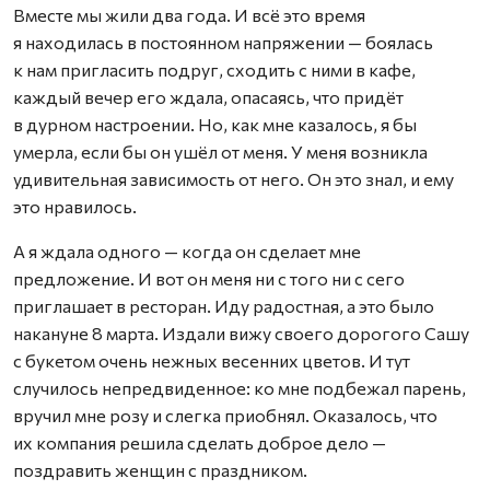
Вместе мы жили два года. И всё это время
я находилась в постоянном напряжении — боялась
к нам пригласить подруг, сходить с ними в кафе,
каждый вечер его ждала, опасаясь, что придёт
в дурном настроении. Но, как мне казалось, я бы
умерла, если бы он ушёл от меня. У меня возникла
удивительная зависимость от него. Он это знал, и ему
это нравилось.
А я ждала одного — когда он сделает мне
предложение. И вот он меня ни с того ни с сего
приглашает в ресторан. Иду радостная, а это было
накануне 8 марта. Издали вижу своего дорогого Сашу
с букетом очень нежных весенних цветов. И тут
случилось непредвиденное: ко мне подбежал парень,
вручил мне розу и слегка приобнял. Оказалось, что
их компания решила сделать доброе дело —
поздравить женщин с праздником.