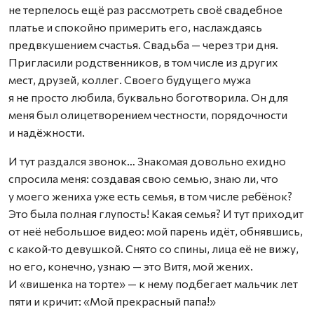
не терпелось ещё раз рассмотреть своё свадебное
платье и спокойно примерить его, наслаждаясь
предвкушением счастья. Свадьба — через три дня.
Пригласили родственников, в том числе из других
мест, друзей, коллег. Своего будущего мужа
я не просто любила, буквально боготворила. Он для
меня был олицетворением честности, порядочности
и надёжности.
И тут раздался звонок… Знакомая довольно ехидно
спросила меня: создавая свою семью, знаю ли, что
у моего жениха уже есть семья, в том числе ребёнок?
Это была полная глупость! Какая семья? И тут приходит
от неё небольшое видео: мой парень идёт, обнявшись,
с какой‑то девушкой. Снято со спины, лица её не вижу,
но его, конечно, узнаю — это Витя, мой жених.
И «вишенка на торте» — к нему подбегает мальчик лет
пяти и кричит: «Мой прекрасный папа!»