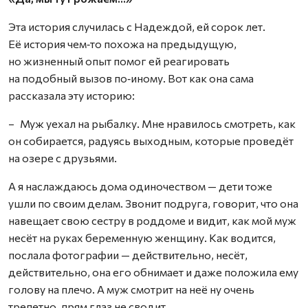
Эта история случилась с Надеждой, ей сорок лет.
Её история чем‑то похожа на предыдущую,
но жизненный опыт помог ей реагировать
на подобный вызов по‑иному. Вот как она сама
рассказала эту историю:
– Муж уехал на рыбалку. Мне нравилось смотреть, как
он собирается, радуясь выходным, которые проведёт
на озере с друзьями.
А я наслаждаюсь дома одиночест­вом — дети тоже
ушли по своим делам. Звонит подруга, говорит, что она
навещает свою сестру в роддоме и видит, как мой муж
несёт на руках беременную женщину. Как водится,
послала фотографии — действительно, несёт,
действительно, она его обнимает и даже положила ему
голову на плечо. А муж смотрит на неё ну очень
трепетно, прям глаз не сводит.