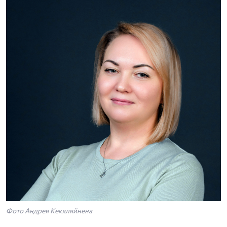
Фото Андрея Кекяляйнена