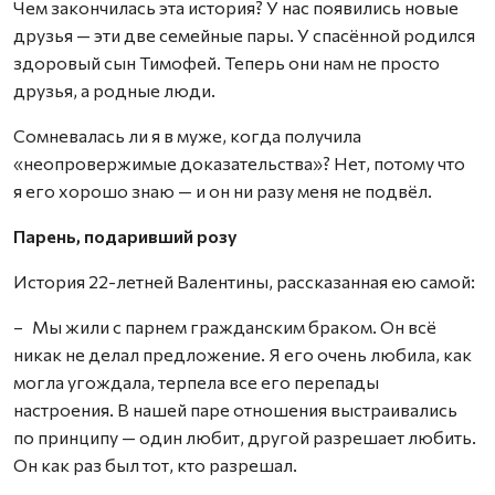
Чем закончилась эта история? У нас появились новые
друзья — эти две семейные пары. У спасённой родился
здоровый сын Тимофей. Теперь они нам не просто
друзья, а родные люди.
Сомневалась ли я в муже, когда получила
«неопровержимые доказательст­ва»? Нет, потому что
я его хорошо знаю — и он ни разу меня не подвёл.
Парень, подаривший розу
История 22-летней Валентины, рассказанная ею самой:
– Мы жили с парнем гражданским браком. Он всё
никак не делал предложение. Я его очень любила, как
могла угождала, терпела все его перепады
настроения. В нашей паре отношения выстраивались
по принципу — один любит, другой разрешает любить.
Он как раз был тот, кто разрешал.