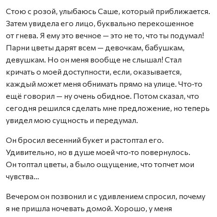
Стою с розой, улыбаюсь Саше, который приближается.
Затем увидела его лицо, буквально перекошенное
от гнева. Я ему это вечное — это не то, что ты подумал!
Парни цветы дарят всем — девочкам, бабушкам,
девушкам. Но он меня вообще не слышал! Стал
кричать о моей доступности, если, оказывается,
каждый может меня обнимать прямо на улице. Что‑то
ещё говорил — ну очень обидное. Потом сказал, что
сегодня решился сделать мне предложение, но теперь
увидел мою сущность и передумал.
Он бросил весенний букет и растоптал его.
Удивительно, но в душе моей что‑то повернулось.
Он топтал цветы, а было ощущение, что топчет мои
чувст­ва…
Вечером он позвонил и с удивлением спросил, почему
я не пришла ночевать домой. Хорошо, у меня