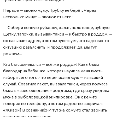
Первое — звоню мужу. Трубку не берёт. Через
несколько минут — звонок от него:
– Собери ночную рубашку, халат, полотенце, зубную
щётку, тапочки, вызывай такси — и быстро в роддом, —
он называет адрес, а потом чувствует, что надо как‑то
ситуацию разъяснить, и продолжает: да, мы тут
рожаем…
Кто бы сомневался — всё же роддом! Как я была
благодарна бабушке, которая научила меня иметь
набор всего того, что перечислил муж — на всякий
случай. Схватила пакет, вызвала такси, через полчаса
была в «зале ожидания» роддома, где сразу увидела
мужа в рыболовецкой экипировке. Он с кем‑то
говорил по телефону, а потом радостно закричал:
«Живой? В сознании!» И тут же кому‑то стал звонить
и повторять то же самое.