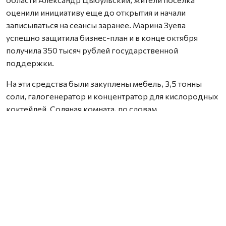
оценили инициативу еще до открытия и начали
записываться на сеансы заранее. Марина Зуева
успешно защитила бизнес-план и в конце октября
получила 350 тысяч рублей государственной
поддержки.
На эти средства были закуплены мебель, 3,5 тонны
соли, галогенератор и концентратор для кислородных
коктейлей. Соляная комната, по словам
основательницы, на Севере служит способом
профилактики и восстановления после заболеваний
органов дыхания.
«Приходят и взрослые, и дети. Для маленьких
посетителей установлен световой стол для рисования
солью. Пространство помогает снизить уровень
стресса, отдохнуть от гаджетов и расслабиться», —
сказала Марина Зуева. Первых посетителей комната