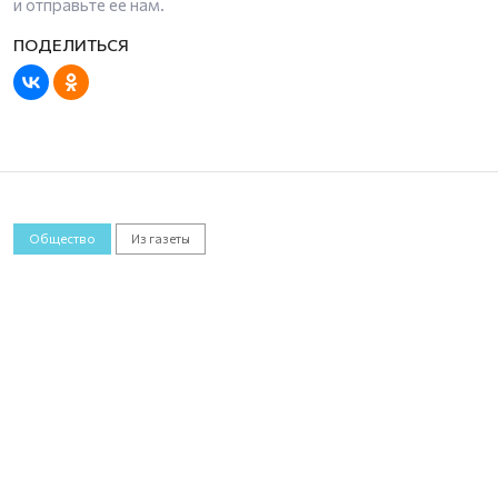
и отправьте ее нам.
Общество
Из газеты
Море и вдохновение
Онежская библиотека проводит для детей
мероприятия прямо на Белом море.