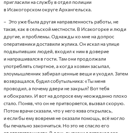
пригласили на службу в отдел полиции
в Исакогорском округе Архангельска.
– Это уже была другая направленность работы, не
такая, как в сельской местности. В Исакогорке и люди
другие, и проблемы. Однажды ко мне на допрос
оперативники доставили жулика. Он искал на улице
подвыпивших людей, входил к ним в доверие
и напрашивался в гости. Там они продолжали
употреблять спиртное, а когда хозяин засыпал,
злоумышленник забирал ценные вещи и уходил. Затем
возвращался, будил собутыльника: «Ты меня
проводил, а почему двери не закрыл? Вот тебя
и обокрали». И вот на допросе ему неожиданно плохо
стало. Поняв, что он не притворяется, вызвал скорую.
Потом врачи сказали, что у него язва открылась,
и если бы ему вовремя не оказали помощь, всё могло
бы печально закончиться. Но это не спасло его
от ответственности. В день выписки я встречал его