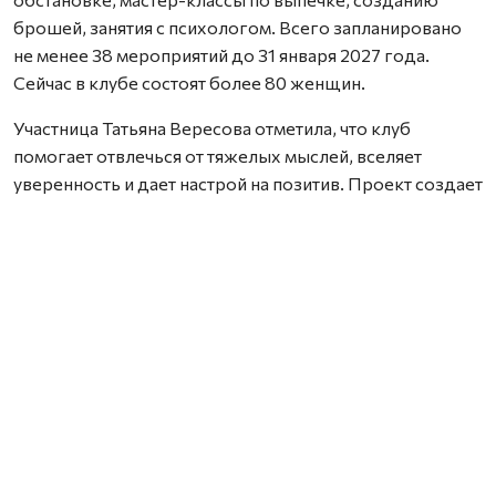
брошей, занятия с психологом. Всего запланировано
не менее 38 мероприятий до 31 января 2027 года.
Сейчас в клубе состоят более 80 женщин.
Участница Татьяна Вересова отметила, что клуб
помогает отвлечься от тяжелых мыслей, вселяет
уверенность и дает настрой на позитив. Проект создает
пространство, где можно найти понимание, дружбу и
поддержку.
Нашли ошибку? Выделите текст, нажмите
ctrl+enter
и отправьте ее нам.