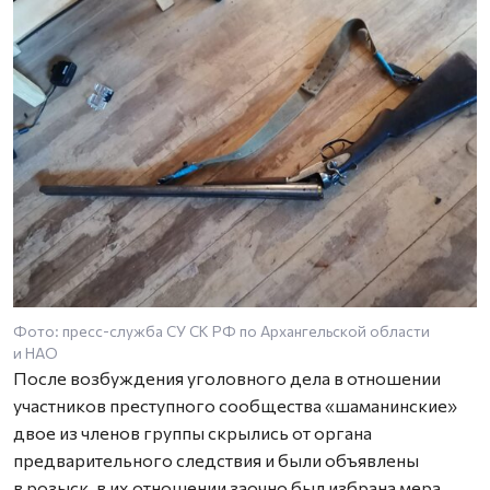
Фото: пресс-служба СУ СК РФ по Архангельской области
Ф
и НАО
и
После возбуждения уголовного дела в отношении
участников преступного сообщества «шаманинские»
двое из членов группы скрылись от органа
предварительного следствия и были объявлены
в розыск, в их отношении заочно был избрана мера