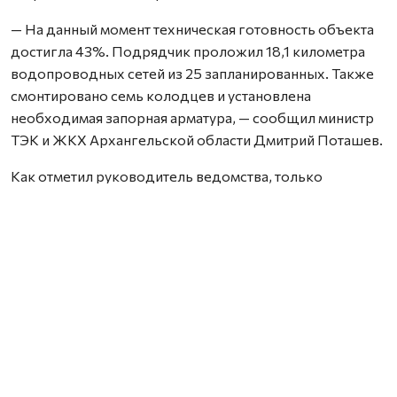
— На данный момент техническая готовность объекта
достигла 43%. Подрядчик проложил 18,1 километра
водопроводных сетей из 25 запланированных. Также
смонтировано семь колодцев и установлена
необходимая запорная арматура, — сообщил министр
ТЭК и ЖКХ Архангельской области Дмитрий Поташев.
Как отметил руководитель ведомства, только
за последнюю неделю на объекте построили около
430 метров трубопровода. Сейчас работы ведутся
на улице Свободы — здесь прокладка сетей
выполняется открытым способом.
Параллельно началась подготовка площадки, где
в дальнейшем разместятся новые водопроводные
очистные сооружения.
Проект предусматривает комплексное обновление