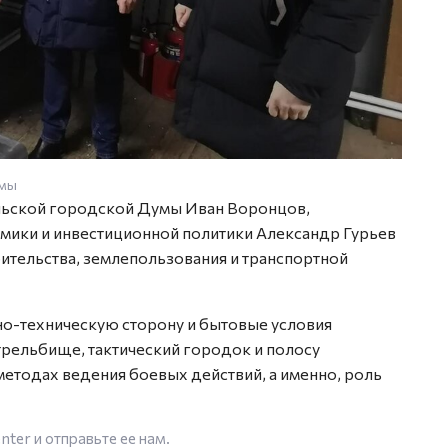
умы
льской городской Думы Иван Воронцов,
мики и инвестиционной политики Александр Гурьев
ительства, землепользования и транспортной
но-техническую сторону и бытовые условия
рельбище, тактический городок и полосу
методах ведения боевых действий, а именно, роль
enter
и отправьте ее нам.