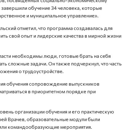
ов, посвященных социально-экономическому
 завершили обучение 34 человека, которые
рственное и муниципальное управление».
ьский отметил, что программа создавалась для
ить свой опыт и лидерские качества в мирной жизни
ласти необходимы люди, готовые брать на себя
ать сложные задачи. Он также подчеркнул, что часть
ожения о трудоустройстве.
ения обучения сопровождение выпускников
матриваться в приоритетном порядке при
овень организации обучения и его практическую
рей Врачев, образовательные модули были
вили командообразующие мероприятия.