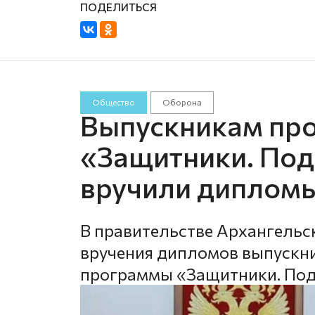
Общество
Оборона
Выпускникам пр
«Защитники. Под
вручили дипломы
В правительстве Архангельс
вручения дипломов выпускни
программы «Защитники. Под