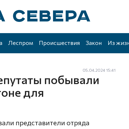
а
Леспром
Происшествия
Закон
Из жиз
05.04.2024 15:41
епутаты побывали
гоне для
вали представители отряда