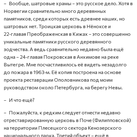
– Вообще, шатровые храмы – это русское дело. Хотя в
Норвегии сравнительно много деревянных
памятников, среди которых есть древнее наших, но
шатровых нет. Троицкая церковь в Нёноксе и
22‑главая Преображенская в Кижах – это совершенно
уникальные памятники русского деревянного
зодчества. А ведь сравнительно недавно была ещё
одна – 24‑главая Покровская в Анхимове на реке
Вытегре. Мне посчастливилось её видеть незадолго
до пожара в 1963‑м. Её копия построена на основе
проекта реставрации Ополовникова под моим
руководством около Петербурга, на берегу Невы.
– И что ещё?
– Пожалуйста, к редким следует отнести недавно
отреставрированную церковь в Поче (Филипповской)
на территории Плесецкого сектора Кенозерского
национального парка. Третий объект – ещё в