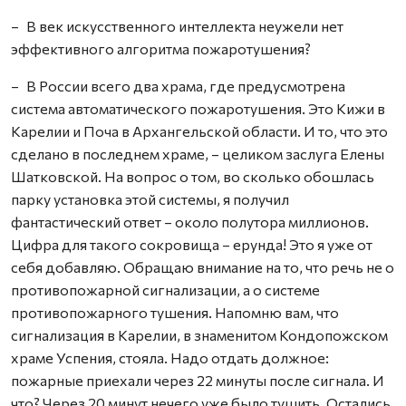
– В век искусственного интеллекта неужели нет
эффективного алгоритма пожаротушения?
– В России всего два храма, где предусмотрена
система автоматического пожаротушения. Это Кижи в
Карелии и Поча в Архангельской области. И то, что это
сделано в последнем храме, – целиком заслуга Елены
Шатковской. На вопрос о том, во сколько обошлась
парку установка этой системы, я получил
фантастический ответ – около полутора миллионов.
Цифра для такого сокровища – ерунда! Это я уже от
себя добавляю. Обращаю внимание на то, что речь не о
противопожарной сигнализации, а о системе
противопожарного тушения. Напомню вам, что
сигнализация в Карелии, в знаменитом Кондопожском
храме Успения, стояла. Надо отдать должное:
пожарные приехали через 22 минуты после сигнала. И
что? Через 20 минут нечего уже было тушить. Остались