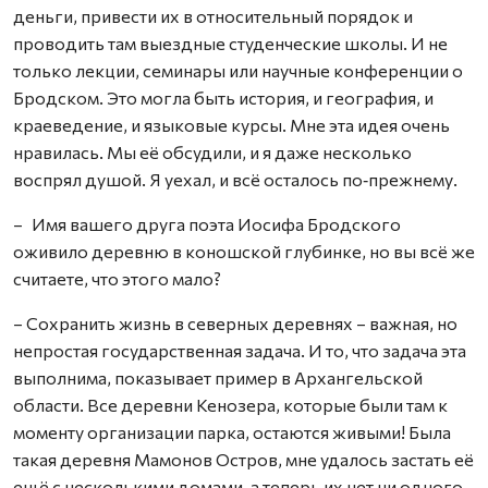
деньги, привести их в относительный порядок и
проводить там выездные студенческие школы. И не
только лекции, семинары или научные конференции о
Бродском. Это могла быть история, и география, и
краеведение, и языковые курсы. Мне эта идея очень
нравилась. Мы её обсудили, и я даже несколько
воспрял душой. Я уехал, и всё осталось по‑прежнему.
– Имя вашего друга поэта Иосифа Бродского
оживило деревню в коношской глубинке, но вы всё же
считаете, что этого мало?
– Сохранить жизнь в северных деревнях – важная, но
непростая государственная задача. И то, что задача эта
выполнима, показывает пример в Архангельской
области. Все деревни Кенозера, которые были там к
моменту организации парка, остаются живыми! Была
такая деревня Мамонов Остров, мне удалось застать её
ещё с несколькими домами, а теперь их нет ни одного.