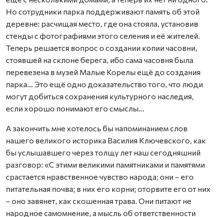
Но сотрудники парка поддерживают память об этой
деревне: расчищая место, где она стояла, установив
стенды с фотографиями этого селения и её жителей.
Теперь решается вопрос о создании копии часовни,
стоявшей на склоне берега, ибо сама часовня была
перевезена в музей Малые Корелы ещё до создания
парка… Это ещё одно доказательство того, что люди
могут добиться сохранения культурного наследия,
если хорошо понимают его смыслы…
А закончить мне хотелось бы напоминанием слов
нашего великого историка Василия Ключевского, как
бы услышавшего через толщу лет наш сегодняшний
разговор: «С этими великими памятниками и памятями
срастается нравственное чувство народа; они – его
питательная почва; в них его корни; оторвите его от них
– оно завянет, как скошенная трава. Они питают не
народное самомнение, а мысль об ответственности