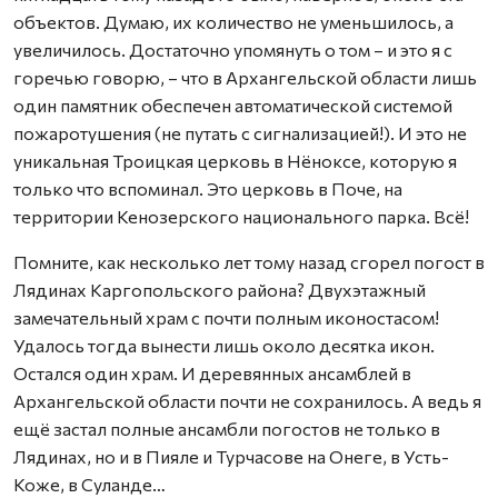
объектов. Думаю, их количество не уменьшилось, а
увеличилось. Достаточно упомянуть о том – и это я с
горечью говорю, – что в Архангельской области лишь
один памятник обеспечен автоматической системой
пожаротушения (не путать с сигнализацией!). И это не
уникальная Троицкая церковь в Нёноксе, которую я
только что вспоминал. Это церковь в Поче, на
территории Кенозерского национального парка. Всё!
Помните, как несколько лет тому назад сгорел погост в
Лядинах Каргопольского района? Двухэтажный
замечательный храм с почти полным иконостасом!
Удалось тогда вынести лишь около десятка икон.
Остался один храм. И деревянных ансамблей в
Архангельской области почти не сохранилось. А ведь я
ещё застал полные ансамбли погостов не только в
Лядинах, но и в Пияле и Турчасове на Онеге, в Усть-
Коже, в Суланде…