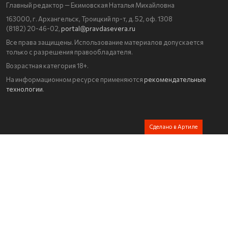
Главный редактор — Екимовская Наталья Михайловна
163000, г. Архангельск, Троицкий пр-т, д. 52, оф. 1308
(8182) 20-46-02,
portal@pravdasevera.ru
Все права защищены. Использование материалов допускается
только с разрешения правообладателя.
Возрастная категория 18+.
На информационном ресурсе применяются
рекомендательные
технологии
.
Сделано в Артиле