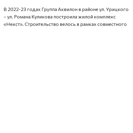
В 2022-23 годах Группа Аквилон в районе ул. Урицкого
– ул. Романа Куликова построила жилой комплекс
«Некст». Строительство велось в рамках совместного
с Правительством Архангельской области
инвестиционного проекта по восстановлению прав
граждан пострадавших от недобросовестных
действий застройщиков. В соответствии с областным
законом Группа Аквилон получила в аренду данный
участок выплатил денежные компенсации дольщикам,
обманутым несколькими другими застройщиками.
Сейчас по проектам комплексного развития
территорий Группа Аквилон выполняет обязательства
по расселению за свой счет в столице Поморья и
городе корабелов 65 деревянных домов площадью
33,8 тыс. кв. м, 32 дома уже расселены. Объем затрат на
расселение составляет более 3,1 млрд. рублей. Это те
деньги, которые застройщик должен израсходовать