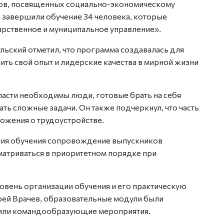
ов, посвященных социально-экономическому
 завершили обучение 34 человека, которые
рственное и муниципальное управление».
ьский отметил, что программа создавалась для
ить свой опыт и лидерские качества в мирной жизни
ласти необходимы люди, готовые брать на себя
ать сложные задачи. Он также подчеркнул, что часть
ожения о трудоустройстве.
ения обучения сопровождение выпускников
матриваться в приоритетном порядке при
овень организации обучения и его практическую
рей Врачев, образовательные модули были
вили командообразующие мероприятия.