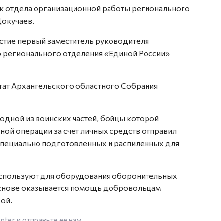
ник отдела организационной работы регионального
Докучаев.
частие первый заместитель руководителя
о регионального отделения «Единой России»
тат Архангельского областного Собрания
 одной из воинских частей, бойцы которой
ной операции за счет личных средств отправил
специально подготовленных и распиленных для
используют для оборудования оборонительных
основе оказывается помощь добровольцам
ой.
enter
и отправьте ее нам.