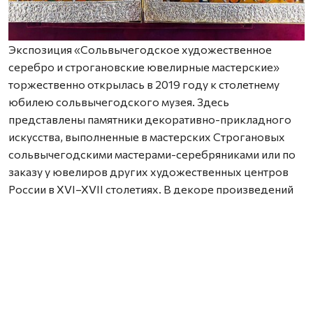
Экспозиция «Сольвычегодское художественное
серебро и строгановские ювелирные мастерские»
торжественно открылась в 2019 году к столетнему
юбилею сольвычегодского музея. Здесь
представлены памятники декоративно-прикладного
искусства, выполненные в мастерских Строгановых
сольвычегодскими мастерами-серебряниками или по
заказу у ювелиров других художественных центров
России в XVI–XVII столетиях. В декоре произведений
использованы все известные в тот период способы
художественной обработки металла – басма, скань,
гравировка, чеканка, эмаль, чернь.
Семь лет экспозиция открыта для посещения жителями
и гостями города. В марте она пополнилась новыми
предметами из фондохранилища Сольвычегодского