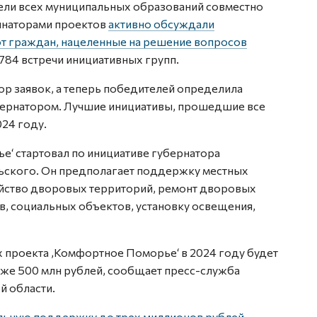
ели всех муниципальных образований совместно
инаторами проектов
активно обсуждали
т граждан, нацеленные на решение вопросов
784 встречи инициативных групп.
ор заявок, а теперь победителей определила
бернатором. Лучшие инициативы, прошедшие все
024 году.
е‘ стартовал по инициативе губернатора
ьского. Он предполагает поддержку местных
ройство дворовых территорий, ремонт дворовых
в, социальных объектов, установку освещения,
х проекта ‚Комфортное Поморье‘ в 2024 году будет
 уже 500 млн рублей, сообщает пресс-служба
й области.
альную поддержку до трех миллионов рублей
,