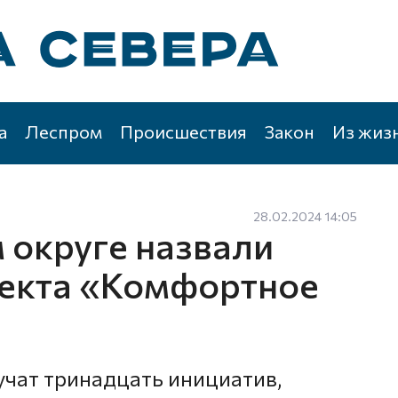
а
Леспром
Происшествия
Закон
Из жиз
28.02.2024 14:05
 округе назвали
оекта «Комфортное
чат тринадцать инициатив,