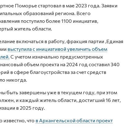
тное Поморье стартовал в мае 2023 года. Заявки
иципальных образований региона. Всего
авления поступило более 1100 инициатив,
ертый житель области.
елание включаться в работу, фракция партии ‚Единая
нии
выступила с инициативой увеличить объем
лей.
С учетом изначально предусмотренных
нансовый объем проекта на 2024 год составил 340
ий в сфере благоустройства за счет средств
ло никогда.
ы быть завершены уже в текущем году, при этом
жен, и каждый житель области, достигший 16 лет,
зации в 2025 году.
о известно, что
в Архангельской области проект