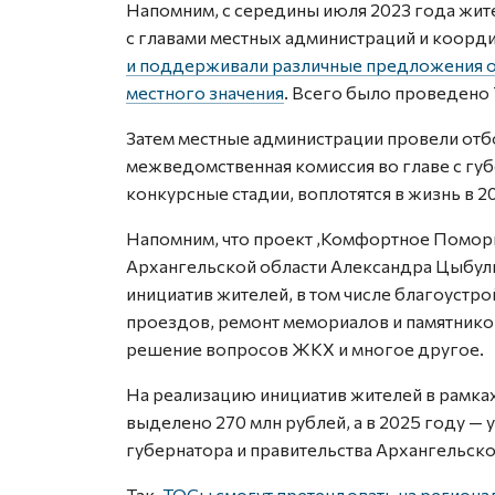
Напомним, с середины июля 2023 года жит
с главами местных администраций и коорд
и поддерживали различные предложения о
местного значения
. Всего было проведено 
Затем местные администрации провели отб
межведомственная комиссия во главе с гу
конкурсные стадии, воплотятся в жизнь в 2
Напомним, что проект ‚Комфортное Поморь
Архангельской области Александра Цыбул
инициатив жителей, в том числе благоуст
проездов, ремонт мемориалов и памятнико
решение вопросов ЖКХ и многое другое.
На реализацию инициатив жителей в рамка
выделено 270 млн рублей, а в 2025 году —
губернатора и правительства Архангельско
Так,
ТОСы смогут претендовать на регион